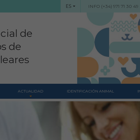
ES
INFO (+34) 971 71 30 49
cial de
os de
aleares
ACTUALIDAD
IDENTIFICACIÓN ANIMAL
I
Noticias
s
Revista Colegial
Notas de prensa
Hemeroteca