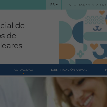
ES
INFO (+34) 971 71 30 49
cial de
os de
aleares
ACTUALIDAD
IDENTIFICACIÓN ANIMAL
I
Noticias
s
Revista Colegial
Notas de prensa
Hemeroteca