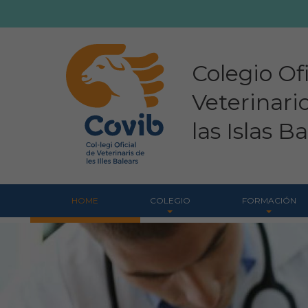
Colegio Ofi
Veterinari
las Islas B
HOME
COLEGIO
FORMACIÓN
Bienvenidos
Formación COVIB
Organigrama
Formaciones de otra
entidades
Comisiones asesoras
Certificados de
Proyectos sociales
formaciones COVIB