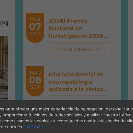
LUN
XXVIII Premio
026]
07
Nacional de
SEP
Investigación 2026
"Francisco Fernández
MÁS INFORMACIÓN
López"
MAR
Microcredencial en
08
neuropatología
SEP
aplicada a la clínica
veterinaria: de la
MÁS INFORMACIÓN
exploración al
IB
s para ofrecer una mejor experiencia de navegación, personalizar e
diagnóstico definitivo
, proporcionar funciones de redes sociales y analizar nuestro tráfico
e cómo usamos las cookies y cómo puedes controlarlas haciendo cli
VIE
 de cookies.
Leer más
Especialización