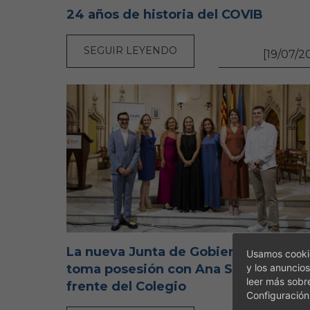
24 años de historia del COVIB
SEGUIR LEYENDO
[19/07/2
La nueva Junta de Gobierno del COV
Usamos cookie
y los anuncios
toma posesión con Ana Sancha al
leer más sobr
frente del Colegio
Configuración