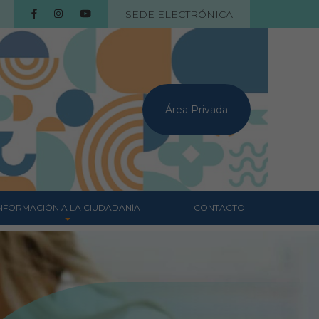
SEDE ELECTRÓNICA
Área Privada
NFORMACIÓN A LA CIUDADANÍA
CONTACTO
Centros veterinarios
Colegiados
Consejos para tus
mascotas