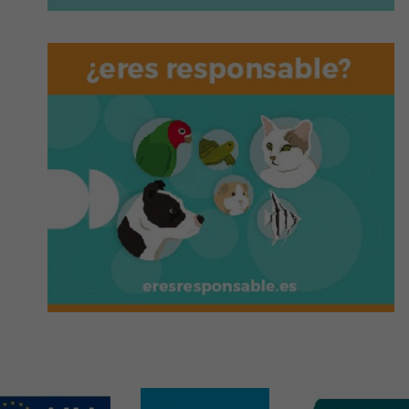
LUN
Clínica oftalmológica
21
en el perro y el gato
SEP
(ed. 13)
MÁS INFORMACIÓN
MAR
Máster en One Health
29
SEP
MÁS INFORMACIÓN
DOM
Microcredencial en