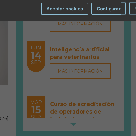
11
Veterinaria en
026]
SEP
Aceptar cookies
Configurar
Espectáculos Taurinos
2026
MÁS INFORMACIÓN
LUN
Inteligencia artificial
14
para veterinarios
SEP
MÁS INFORMACIÓN
MAR
Curso de acreditación
15
de operadores de
SEP
026]
instalaciones de
radiodiagnóstico
MÁS INFORMACIÓN
(ACPRO)