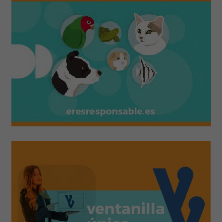
Curso de acreditación de operadores
de instalaciones de radiodiagnóstico
(ACPRO)
MÁS INFORMACIÓN
Clínica oftalmológica en el perro y el
gato (ed. 13)
MÁS INFORMACIÓN
Máster en One Health
MÁS INFORMACIÓN