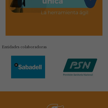
Microcredencial en Núcleos Zoológicos
(2ª edición)
Entidades colaboradoras
MÁS INFORMACIÓN
XVII Conferencia Anual Vet+i
Enfermedades Emergentes y
Reemergentes: Desafíos para la I+D+i
en Sanidad Animal
MÁS INFORMACIÓN