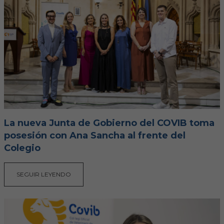
Hemeroteca
IDENTIFICACIÓN ANIMAL
INFORMACIÓN A LA CIUDADANÍA
Centros veterinarios
Colegiados
La nueva Junta de Gobierno del COVIB toma
Consejos para tus mascotas
posesión con Ana Sancha al frente del
Colegio
Guía Responsable
SEGUIR LEYENDO
Salud animal y salud pública
CONTACTO