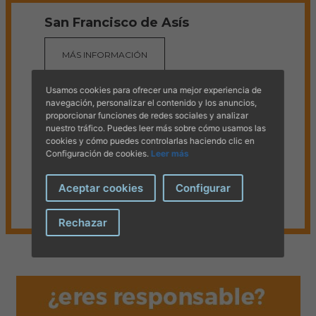
San Francisco de Asís
MÁS INFORMACIÓN
MÁS INFORMACIÓN
Especialización Veterinaria en
Usamos cookies para ofrecer una mejor experiencia de
Espectáculos Taurinos 2026
navegación, personalizar el contenido y los anuncios,
proporcionar funciones de redes sociales y analizar
nuestro tráfico. Puedes leer más sobre cómo usamos las
MÁS INFORMACIÓN
cookies y cómo puedes controlarlas haciendo clic en
Asamblea General Ordinaria 2026
Configuración de cookies.
Leer más
MÁS INFORMACIÓN
Aceptar cookies
Configurar
Inteligencia artificial para veterinarios
Rechazar
MÁS INFORMACIÓN