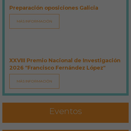
Preparación oposiciones Galicia
MÁS INFORMACIÓN
XXVIII Premio Nacional de Investigación
2026 "Francisco Fernández López"
MÁS INFORMACIÓN
Eventos
Microcredencial en neuropatología
aplicada a la clínica veterinaria: de la
exploración al diagnóstico definitivo