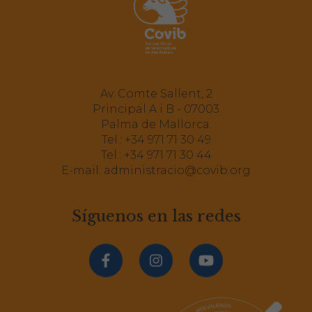
VIII Congreso Veterinario de Animales
de Compañía de Canarias 2026
MÁS INFORMACIÓN
Av. Comte Sallent, 2
Principal A i B - 07003
Palma de Mallorca.
Tel.:
+34 971 71 30 49
Máster de Ensayos Clínicos Edición XXIII
Tel.:
+34 971 71 30 44
E-mail:
administracio@covib.org
MÁS INFORMACIÓN
Síguenos en las redes
9ª edición Máster Medicina Deportiva
Equina Córdoba