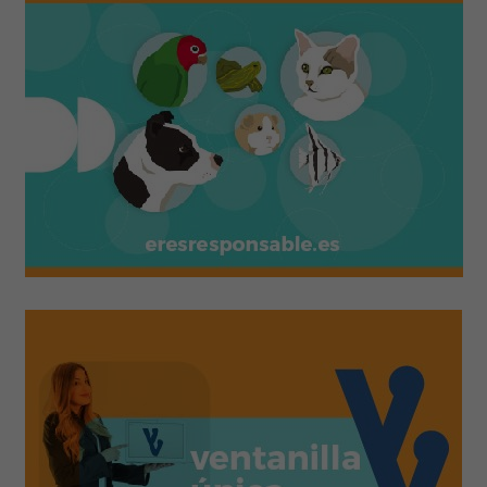
Curso de acreditación de operadores
de instalaciones de radiodiagnóstico
(ACPRO)
MÁS INFORMACIÓN
Clínica oftalmológica en el perro y el
gato (ed. 13)
MÁS INFORMACIÓN
Máster en One Health
MÁS INFORMACIÓN