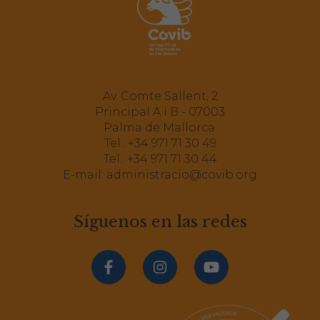
VIII Congreso Veterinario de Animales
de Compañía de Canarias 2026
MÁS INFORMACIÓN
Av. Comte Sallent, 2
Principal A i B - 07003
Palma de Mallorca.
Tel.:
+34 971 71 30 49
Máster de Ensayos Clínicos Edición XXIII
Tel.:
+34 971 71 30 44
E-mail:
administracio@covib.org
MÁS INFORMACIÓN
Síguenos en las redes
9ª edición Máster Medicina Deportiva
Equina Córdoba