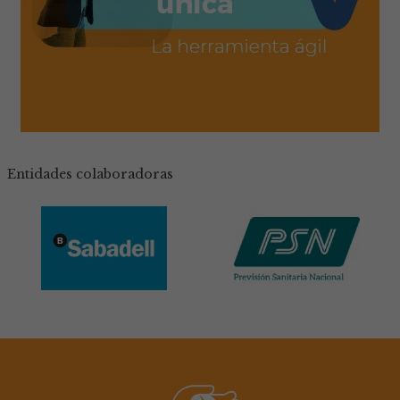
Microcredencial en Núcleos Zoológicos
(2ª edición)
Entidades colaboradoras
MÁS INFORMACIÓN
XVII Conferencia Anual Vet+i
Enfermedades Emergentes y
Reemergentes: Desafíos para la I+D+i
en Sanidad Animal
MÁS INFORMACIÓN