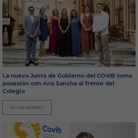
Hemeroteca
IDENTIFICACIÓN ANIMAL
INFORMACIÓN A LA CIUDADANÍA
Centros veterinarios
Colegiados
La nueva Junta de Gobierno del COVIB toma
Consejos para tus mascotas
posesión con Ana Sancha al frente del
Colegio
Guía Responsable
SEGUIR LEYENDO
Salud animal y salud pública
CONTACTO