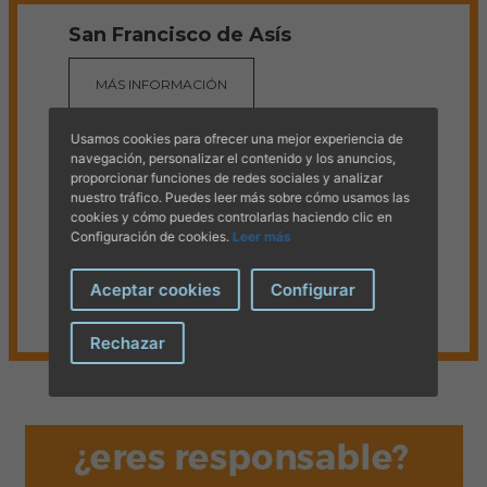
San Francisco de Asís
MÁS INFORMACIÓN
MÁS INFORMACIÓN
Especialización Veterinaria en
Usamos cookies para ofrecer una mejor experiencia de
Espectáculos Taurinos 2026
navegación, personalizar el contenido y los anuncios,
proporcionar funciones de redes sociales y analizar
nuestro tráfico. Puedes leer más sobre cómo usamos las
MÁS INFORMACIÓN
cookies y cómo puedes controlarlas haciendo clic en
Asamblea General Ordinaria 2026
Configuración de cookies.
Leer más
MÁS INFORMACIÓN
Aceptar cookies
Configurar
Inteligencia artificial para veterinarios
Rechazar
MÁS INFORMACIÓN