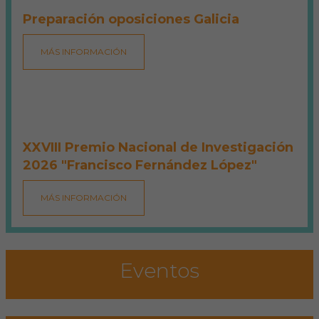
Preparación oposiciones Galicia
MÁS INFORMACIÓN
XXVIII Premio Nacional de Investigación
2026 "Francisco Fernández López"
MÁS INFORMACIÓN
Eventos
Microcredencial en neuropatología
aplicada a la clínica veterinaria: de la
exploración al diagnóstico definitivo