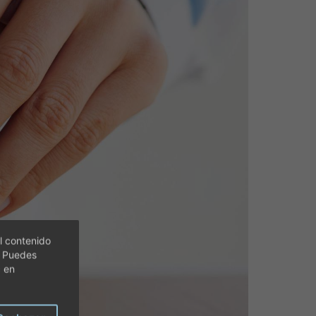
l contenido
. Puedes
c en