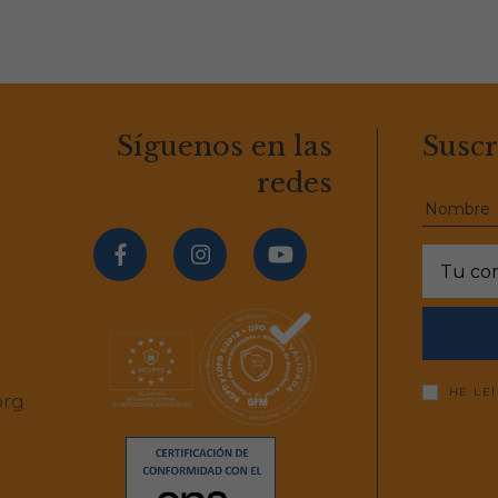
Síguenos en las
Suscr
redes
HE LE
org