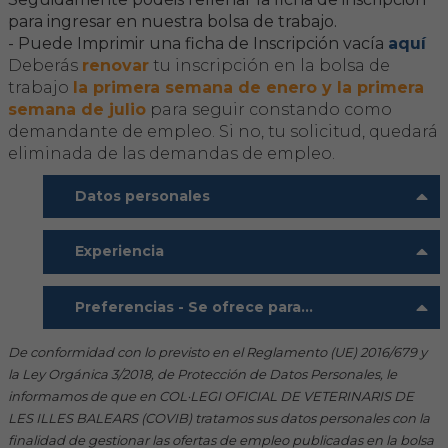
para ingresar en nuestra bolsa de trabajo.
- Puede Imprimir una ficha de Inscripción vacía
aquí
FORMACIÓN
Deberás
renovar
tu inscripción en la bolsa de
trabajo
la primera semana de enero y la primera
Formación COVIB
semana de julio
para seguir constando como
demandante de empleo. Si no, tu solicitud, quedará
Formaciones de otras entidades
eliminada de las demandas de empleo.
Datos personales
Certificados de formaciones COVIB
Experiencia
ACTUALIDAD
Noticias
Preferencias - Se ofrece para...
De conformidad con lo previsto en el Reglamento (UE) 2016/679 y
Revista Colegial
la Ley Orgánica 3/2018, de Protección de Datos Personales, le
informamos de que en COL·LEGI OFICIAL DE VETERINARIS DE
Notas de prensa
LES ILLES BALEARS (COVIB) tratamos sus datos personales con la
finalidad de gestionar las ofertas de empleo publicadas en la bolsa