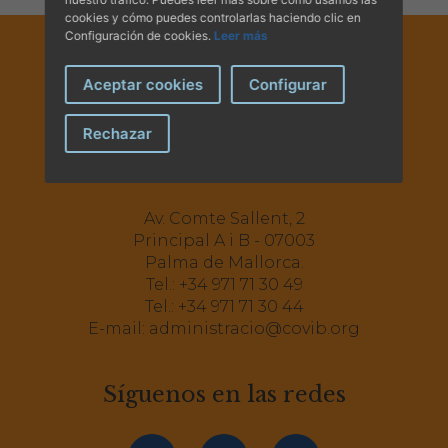
cookies y cómo puedes controlarlas haciendo clic en
Configuración de cookies.
Leer más
Aceptar cookies
Configurar
Rechazar
Av. Comte Sallent, 2
Principal A i B - 07003
Palma de Mallorca.
Tel.:
+34 971 71 30 49
Tel.:
+34 971 71 30 44
E-mail:
administracio@covib.org
Síguenos en las redes