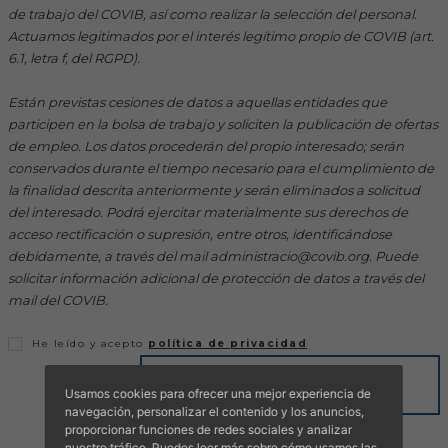
Hemeroteca
de trabajo del COVIB, así como realizar la selección del personal.
Actuamos legitimados por el interés legítimo propio de COVIB (art.
6.1, letra f, del RGPD).
IDENTIFICACIÓN ANIMAL
Están previstas cesiones de datos a aquellas entidades que
INFORMACIÓN A LA CIUDADANÍA
participen en la bolsa de trabajo y soliciten la publicación de ofertas
de empleo. Los datos procederán del propio interesado; serán
conservados durante el tiempo necesario para el cumplimiento de
Centros veterinarios
la finalidad descrita anteriormente y serán eliminados a solicitud
del interesado. Podrá ejercitar materialmente sus derechos de
Colegiados
acceso rectificación o supresión, entre otros, identificándose
debidamente, a través del mail administracio@covib.org. Puede
Consejos para tus mascotas
solicitar información adicional de protección de datos a través del
mail del COVIB.
Guía Responsable
He leído y acepto
política de privacidad
Salud animal y salud pública
ENVIAR
Usamos cookies para ofrecer una mejor experiencia de
navegación, personalizar el contenido y los anuncios,
CONTACTO
proporcionar funciones de redes sociales y analizar
nuestro tráfico. Puedes leer más sobre cómo usamos las