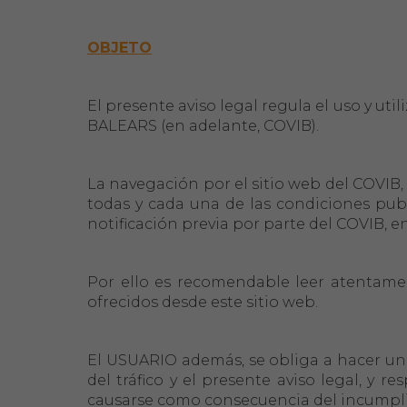
Área Colegial
Bolsa de trabajo
OBJETO
El presente aviso legal regula el uso y ut
BALEARS (en adelante, COVIB).
La navegación por el sitio web del COVIB,
todas y cada una de las condiciones publ
notificación previa por parte del COVIB, e
Por ello es recomendable leer atentamen
ofrecidos desde este sitio web.
El USUARIO además, se obliga a hacer un u
del tráfico y el presente aviso legal, y 
causarse como consecuencia del incumpli