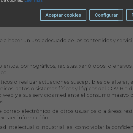
 de cookies.
Leer más
Aceptar cookies
Configurar
ctualidad de todos aquellos datos que comunique al
lice.
hacer un uso adecuado de los contenidos y servicio
olentos, pornográficos, racistas, xenófobos, ofensivos
ico.
áticos o realizar actuaciones susceptibles de alterar,
cos, datos o sistemas físicos y lógicos del COVIB o d
tio web y a sus servicios mediante el consumo masivo d
s.
e correo electrónico de otros usuarios o a áreas rest
 extraer información.
d intelectual o industrial, así como violar la confide