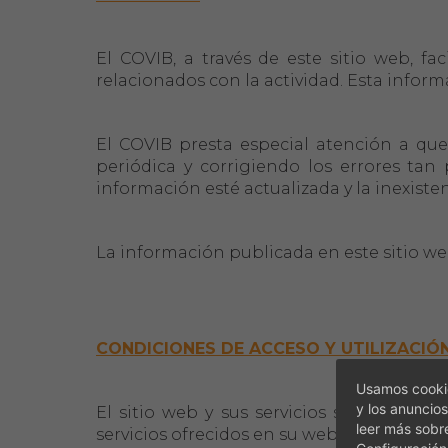
El COVIB, a través de este sitio web, fa
relacionados con la actividad. Esta infor
El COVIB presta especial atención a que
periódica y corrigiendo los errores ta
información esté actualizada y la inexist
La información publicada en este sitio w
CONDICIONES DE ACCESO Y UTILIZACIÓ
Usamos cookie
y los anuncios
El sitio web y sus servicios son de acce
leer más sobr
servicios ofrecidos en su web a la previa