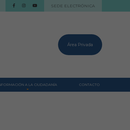
SEDE ELECTRÓNICA
Área Privada
NFORMACIÓN A LA CIUDADANÍA
CONTACTO
Centros veterinarios
Colegiados
Consejos para tus
mascotas