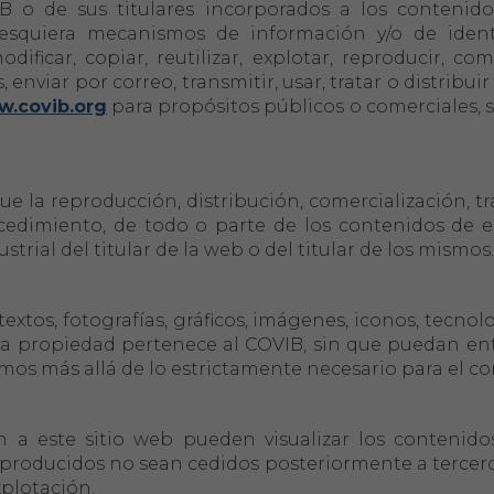
B o de sus titulares incorporados a los contenido
alesquiera mecanismos de información y/o de ident
dificar, copiar, reutilizar, explotar, reproducir, 
 enviar por correo, transmitir, usar, tratar o distribui
.covib.org
para propósitos públicos o comerciales, s
 la reproducción, distribución, comercialización, tr
cedimiento, de todo o parte de los contenidos de e
trial del titular de la web o del titular de los mismos
extos, fotografías, gráficos, imágenes, iconos, tecnolo
uya propiedad pertenece al COVIB, sin que puedan e
mos más allá de lo estrictamente necesario para el co
 a este sitio web pueden visualizar los contenidos
producidos no sean cedidos posteriormente a terceros,
xplotación.