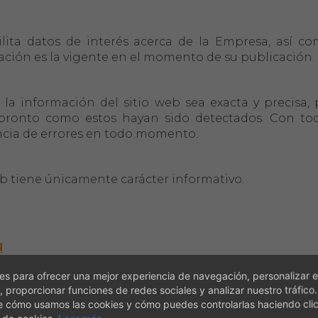
cilita datos de interés acerca de la Empresa, así c
mación es la vigente en el momento de su publicación.
 la información del sitio web sea exacta y precisa,
n pronto como estos hayan sido detectados. Con to
encia de errores en todo momento.
eb tiene únicamente carácter informativo.
N
s para ofrecer una mejor experiencia de navegación, personalizar e
, proporcionar funciones de redes sociales y analizar nuestro tráfico
so libre y gratuito. No obstante, el COVIB puede con
e cómo usamos las cookies y cómo puedes controlarlas haciendo cli
 cumplimentación del correspondiente formulario.