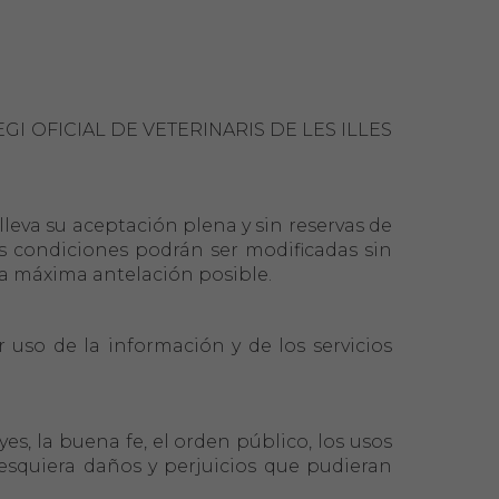
Guía Responsable
Salud animal y salud
pública
OL·LEGI OFICIAL DE VETERINARIS DE LES ILLES
leva su aceptación plena y sin reservas de
as condiciones podrán ser modificadas sin
 la máxima antelación posible.
uso de la información y de los servicios
s, la buena fe, el orden público, los usos
alesquiera daños y perjuicios que pudieran