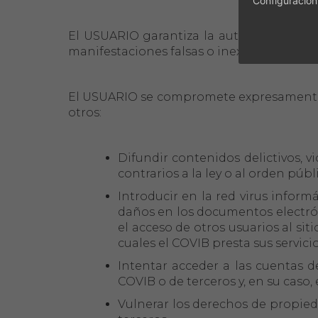
Configuración
El USUARIO garantiza la autenticidad y a
manifestaciones falsas o inexactas que rea
El USUARIO se compromete expresamente a 
otros:
Difundir contenidos delictivos, vi
contrarios a la ley o al orden públ
Introducir en la red virus inform
daños en los documentos electróni
el acceso de otros usuarios al si
cuales el COVIB presta sus servicio
Intentar acceder a las cuentas d
COVIB o de terceros y, en su caso,
Vulnerar los derechos de propieda