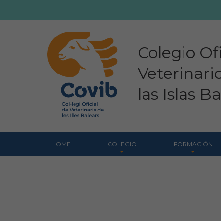
Colegio Ofi
Veterinari
las Islas B
HOME
COLEGIO
FORMACIÓN
Bienvenidos
Formación COVIB
Organigrama
Formaciones de otra
entidades
Comisiones asesoras
Certificados de
Proyectos sociales
formaciones COVIB