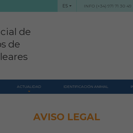
ES
INFO (+34) 971 71 30 49
cial de
os de
aleares
ACTUALIDAD
IDENTIFICACIÓN ANIMAL
I
Noticias
s
Revista Colegial
AVISO LEGAL
Notas de prensa
Hemeroteca