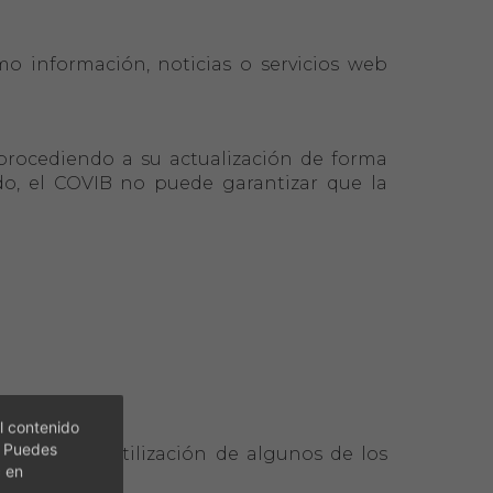
omo información, noticias o servicios web
 procediendo a su actualización de forma
do, el COVIB no puede garantizar que la
l contenido
. Puedes
dicionar la utilización de algunos de los
c en