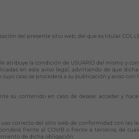
ilización del presente sitio web, del que es titular C
 le atribuye la condición de USUARIO del mismo y conl
icadas en este aviso legal, advirtiendo de que dich
n cuyo caso se procederá a su publicación y aviso con
te su contenido en caso de desear acceder y hacer 
so correcto del sitio web de conformidad con las leye
responderá frente al COVIB o frente a terceros, de cu
miento de dicha obligación.