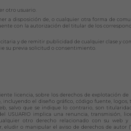
er otro usuario.
oner a disposición de, o cualquier otra forma de com
ente con la autorización del titular de los correspon
citaria y de remitir publicidad de cualquier clase y c
e su previa solicitud o consentimiento.
diente licencia, sobre los derechos de explotación de 
incluyendo el diseño gráfico, código fuente, logos, tex
 salvo que se indique lo contrario, son titularida
l USUARIO implica una renuncia, transmisión, lice
alquier otro derecho relacionado con su web y l
, eludir o manipular el aviso de derechos de autor ("