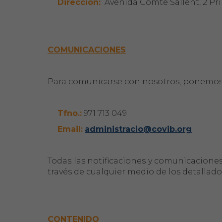
Dirección:
Avenida Comte Sallent, 2 Prin
COMUNICACIONES
Para comunicarse con nosotros, ponemos 
Tfno.:
971 713 049
Email:
administracio@covib.org
Todas las notificaciones y comunicaciones 
través de cualquier medio de los detallado
CONTENIDO