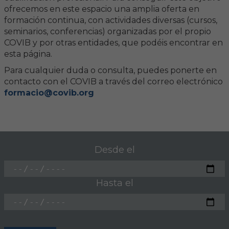
ofrecemos en este espacio una amplia oferta en
formación continua, con actividades diversas (cursos,
FORMACIÓN
seminarios, conferencias) organizadas por el propio
COVIB y por otras entidades, que podéis encontrar en
Formación COVIB
esta página.
Para cualquier duda o consulta, puedes ponerte en
Formaciones de otras entidades
contacto con el COVIB a través del correo electrónico
formacio@covib.org
Certificados de formaciones COVIB
ACTUALIDAD
Desde el
Noticias
Revista Colegial
Hasta el
Notas de prensa