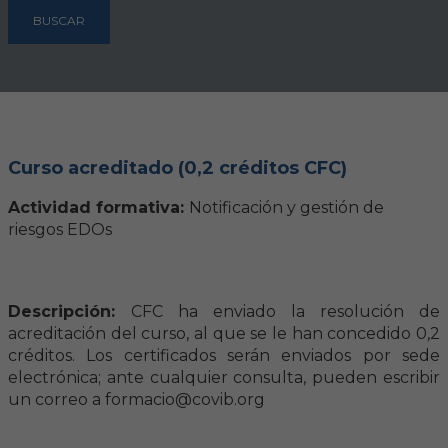
Hemeroteca
BUSCAR
IDENTIFICACIÓN ANIMAL
INFORMACIÓN A LA CIUDADANÍA
Curso acreditado (0,2 créditos CFC)
Centros veterinarios
Actividad formativa:
Notificación y gestión de
Colegiados
riesgos EDOs
Consejos para tus mascotas
Descripción:
CFC ha enviado la resolución de
Guía Responsable
acreditación del curso, al que se le han concedido 0,2
créditos. Los certificados serán enviados por sede
Salud animal y salud pública
electrónica; ante cualquier consulta, pueden escribir
un correo a formacio@covib.org
CONTACTO