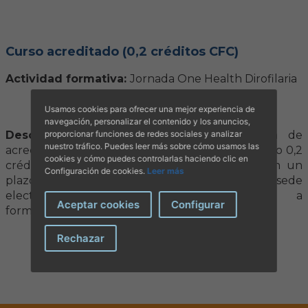
Curso acreditado (0,2 créditos CFC)
Actividad formativa:
Jornada One Health Dirofilaria
Usamos cookies para ofrecer una mejor experiencia de
navegación, personalizar el contenido y los anuncios,
Descripción:
proporcionar funciones de redes sociales y analizar
CFC ha enviado la resolución de
nuestro tráfico. Puedes leer más sobre cómo usamos las
acreditación del curso, al que se le han concedido 0,2
cookies y cómo puedes controlarlas haciendo clic en
créditos. Los certificados pueden solicitarse con un
Configuración de cookies.
Leer más
plazo de 3 días hábiles o descargarse en la sede
electrónica, escribiendo con antelación a
Aceptar cookies
Configurar
formacio@covib.org
Rechazar