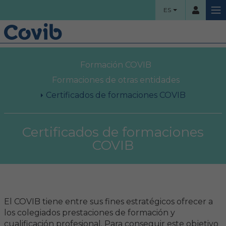
ES
HOME
Formación COVIB
Usuario
COLEGIO
Formaciones de otras entidades
Certificados de formaciones COVIB
Bienvenidos
Contraseña
Organigrama
Certificados de formaciones
COVIB
Comisiones asesoras
Acceso
Proyectos sociales
¿Ha olvidado su contraseña?
Área Colegial
El COVIB tiene entre sus fines estratégicos ofrecer a
los colegiados prestaciones de formación y
Bolsa de trabajo
cualificación profesional. Para conseguir este objetivo