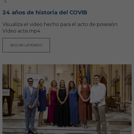
Hemeroteca
24 años de historia del COVIB
IDENTIFICACIÓN ANIMAL
Visualiza el video hecho para el acto de posesión:
Vídeo acte.mp4
INFORMACIÓN A LA CIUDADANÍA
SEGUIR LEYENDO
Centros veterinarios
Colegiados
Consejos para tus mascotas
Guía Responsable
Salud animal y salud pública
CONTACTO