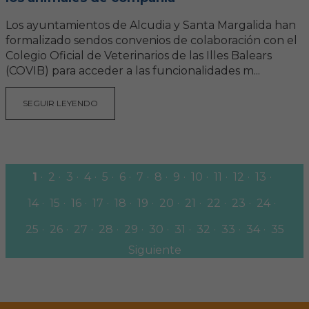
Los ayuntamientos de Alcudia y Santa Margalida han
formalizado sendos convenios de colaboración con el
Colegio Oficial de Veterinarios de las Illes Balears
(COVIB) para acceder a las funcionalidades m...
SEGUIR LEYENDO
1
2
3
4
5
6
7
8
9
10
11
12
13
14
15
16
17
18
19
20
21
22
23
24
25
26
27
28
29
30
31
32
33
34
35
Siguiente