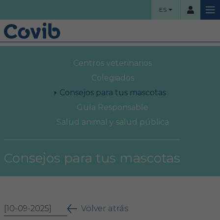
ES
HOME
Centros veterinarios
Usuario
COLEGIO
Colegiados
Consejos para tus mascotas
Bienvenidos
Guía Responsable
Contraseña
Salud animal y salud pública
Organigrama
Comisiones asesoras
Consejos para tus mascotas
Acceso
Proyectos sociales
¿Ha olvidado su contraseña?
Área Colegial
[10-09-2025]
Volver atrás
Bolsa de trabajo