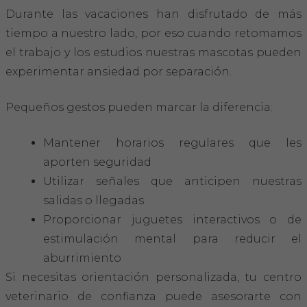
Hemeroteca
Durante las vacaciones han disfrutado de más
tiempo a nuestro lado, por eso cuando retomamos
IDENTIFICACIÓN ANIMAL
el trabajo y los estudios nuestras mascotas pueden
experimentar ansiedad por separación.
INFORMACIÓN A LA CIUDADANÍA
Pequeños gestos pueden marcar la diferencia:
Centros veterinarios
Mantener horarios regulares que les
Colegiados
aporten seguridad
Utilizar señales que anticipen nuestras
Consejos para tus mascotas
salidas o llegadas
Guía Responsable
Proporcionar juguetes interactivos o de
estimulación mental para reducir el
Salud animal y salud pública
aburrimiento
Si necesitas orientación personalizada, tu centro
CONTACTO
veterinario de confianza puede asesorarte con