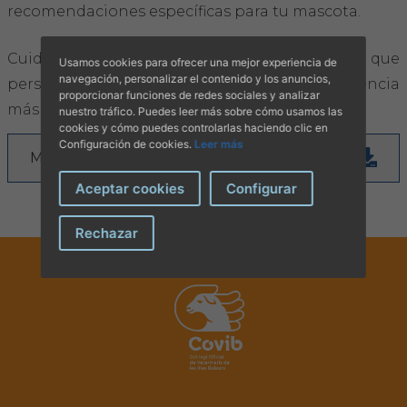
recomendaciones específicas para tu mascota.
Cuidemos juntos el bienestar familiar, para que
Usamos cookies para ofrecer una mejor experiencia de
navegación, personalizar el contenido y los anuncios,
personas y mascotas disfruten de una convivencia
proporcionar funciones de redes sociales y analizar
más tranquila y feliz
nuestro tráfico. Puedes leer más sobre cómo usamos las
cookies y cómo puedes controlarlas haciendo clic en
Configuración de cookies.
Leer más
Más información
Aceptar cookies
Configurar
Rechazar