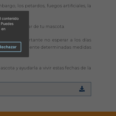
rgo, los petardos, fuegos artificiales, la
l contenido
. Puedes
ir al bienestar de tu mascota.
c en
res, es importante no esperar a los días
Rechazar
ajustar correctamente determinadas medidas
cota y ayudarla a vivir estas fechas de la