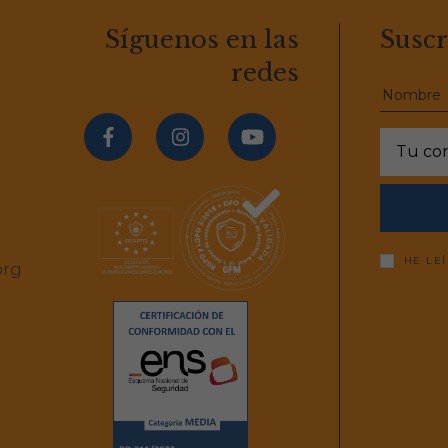
Síguenos en las
Suscr
redes
HE LE
org