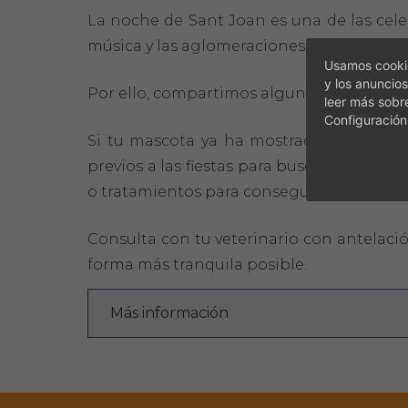
La noche de Sant Joan es una de las celeb
música y las aglomeraciones pueden gene
Usamos cookie
y los anuncios
Por ello, compartimos algunos consejos qu
leer más sobr
Configuración
Si tu mascota ya ha mostrado nerviosism
previos a las fiestas para buscar ayuda. 
o tratamientos para conseguir el efecto d
Consulta con tu veterinario con antelació
forma más tranquila posible.
Más información