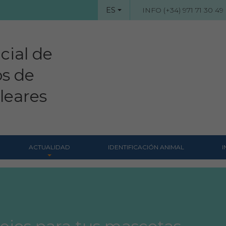
ES
INFO (+34) 971 71 30 49
cial de
os de
aleares
ACTUALIDAD
IDENTIFICACIÓN ANIMAL
I
Noticias
s
Revista Colegial
Notas de prensa
Hemeroteca