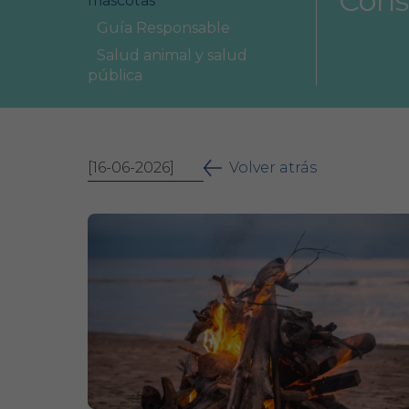
Cons
mascotas
Área Colegial
Guía Responsable
Bolsa de trabajo
Salud animal y salud
pública
[16-06-2026]
Volver atrás