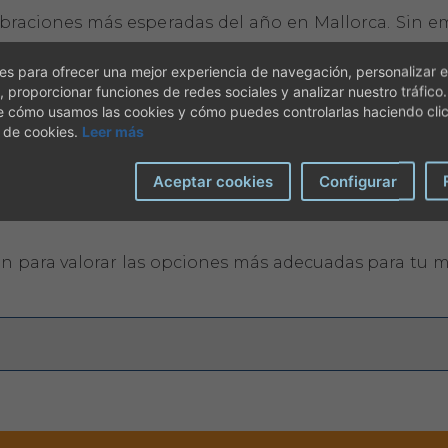
raciones más esperadas del año en Mallorca. Sin emba
rar miedo, ansiedad y estrés en muchos animales.
s para ofrecer una mejor experiencia de navegación, personalizar e
, proporcionar funciones de redes sociales y analizar nuestro tráfico
e pueden ayudarte a preparar estas fechas y contribu
e cómo usamos las cookies y cómo puedes controlarlas haciendo cli
 de cookies.
Leer más
o o miedo ante los ruidos intensos en años anterio
Aceptar cookies
Configurar
Cuando ya hay estímulos, puede resultar más difícil 
eseado.
n para valorar las opciones más adecuadas para tu mas