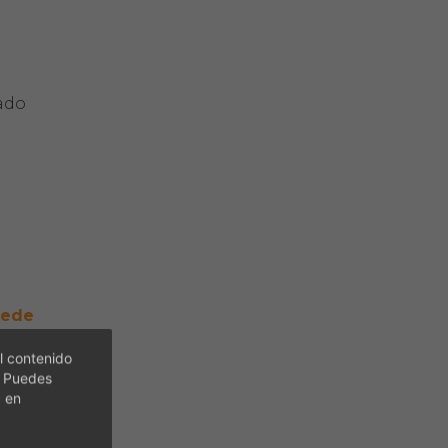
cado
uede
l contenido
. Puedes
c en