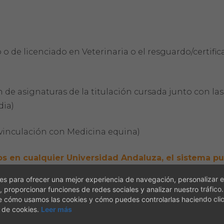
 o de licenciado en Veterinaria o el resguardo/certifi
n de asignaturas de la titulación cursada junto con las
dia)
vinculación con Medicina equina)
ios en cualquier Universidad Andaluza, el sistema p
acceso, no siendo obligatorio aportar ninguna
s para ofrecer una mejor experiencia de navegación, personalizar e
, proporcionar funciones de redes sociales y analizar nuestro tráfico
e cómo usamos las cookies y cómo puedes controlarlas haciendo cli
 de cookies.
Leer más