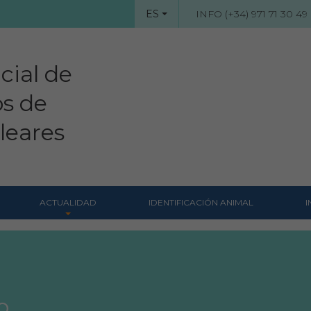
ES
INFO (+34) 971 71 30 49
cial de
os de
aleares
ACTUALIDAD
IDENTIFICACIÓN ANIMAL
I
Noticias
s
Revista Colegial
Notas de prensa
Hemeroteca
o