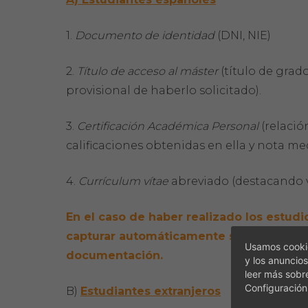
1.
Documento de identidad
(DNI, NIE)
2.
Título de acceso al máster
(título de grado
provisional de haberlo solicitado).
3.
Certificación Académica Personal
(relació
calificaciones obtenidas en ella y nota me
4.
Currículum vítae
abreviado (destacando 
En el caso de haber realizado los estud
capturar automáticamente sus datos de 
Usamos cookie
documentación.
y los anuncios
leer más sobr
Configuración
B)
Estudiantes extranjeros