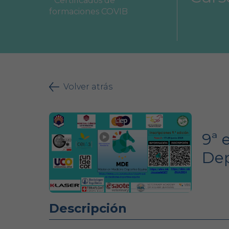
Certificados de
Área Colegial
formaciones COVIB
Bolsa de trabajo
Volver atrás
9ª 
Dep
Descripción