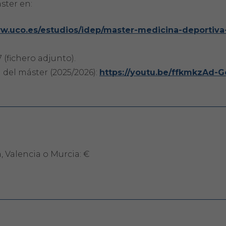
ster en:
ww.uco.es/estudios/idep/master-medicina-deportiva
 (fichero adjunto).
n del máster (2025/2026):
https://youtu.be/ffkmkzAd-G
, Valencia o Murcia: €