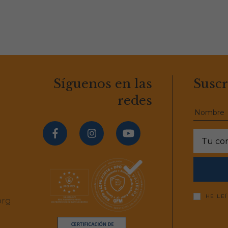
Síguenos en las
Suscr
redes
HE LE
org