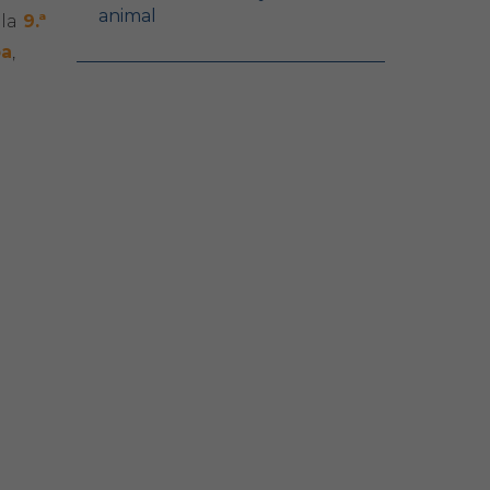
animal
 la
9.ª
ba
,
)