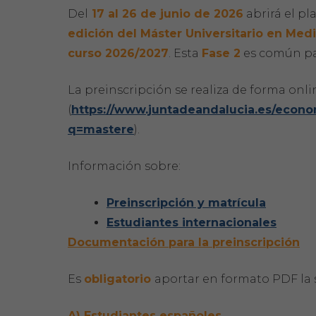
Del
17 al 26 de junio de 2026
abrirá el pl
edición del Máster Universitario en Med
curso 2026/2027
. Esta
Fase 2
es común par
La preinscripción se realiza de forma onli
(
https://www.juntadeandalucia.es/econ
q=mastere
).
Información sobre:
Preinscripción y matrícula
Estudiantes internacionales
Documentación para la preinscripción
Es
obligatorio
aportar en formato PDF la
A) Estudiantes españoles