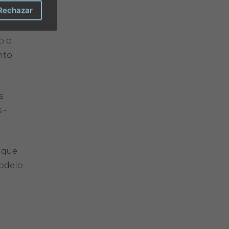
Rechazar
o o
nto
s
 -
 que
modelo