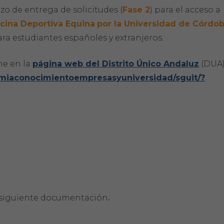
azo de entrega de solicitudes (
Fase 2
) para el acceso a
icina Deportiva Equina
por la Universidad de Córdo
a estudiantes españoles y extranjeros.
ne en la
página web del Distrito Único Andaluz
(DUA
omiaconocimientoempresasyuniversidad/sguit/?
 siguiente documentación
.