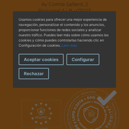
Hemeroteca
Av. Comte Sallent, 2
Principal A i B - 07003
Palma de Mallorca.
IDENTIFICACIÓN ANIMAL
Usamos cookies para ofrecer una mejor experiencia de
Tel.:
+34 971 71 30 49
navegación, personalizar el contenido y los anuncios,
Tel.:
+34 971 71 30 44
proporcionar funciones de redes sociales y analizar
INFORMACIÓN A LA CIUDADANÍA
nuestro tráfico. Puedes leer más sobre cómo usamos las
E-mail:
administracio@covib.org
cookies y cómo puedes controlarlas haciendo clic en
Configuración de cookies.
Leer más
Centros veterinarios
Síguenos en las redes
Aceptar cookies
Configurar
Colegiados
Rechazar
Consejos para tus mascotas
Guía Responsable
Salud animal y salud pública
CONTACTO