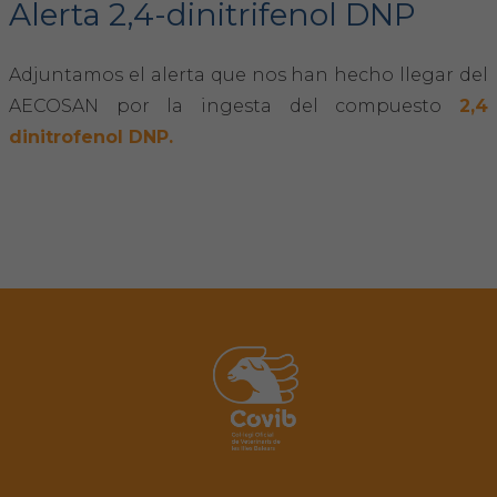
Alerta 2,4-dinitrifenol DNP
FORMACIÓN
Adjuntamos el alerta que nos han hecho llegar del
AECOSAN por la ingesta del compuesto
2,4
Formación COVIB
dinitrofenol DNP.
Formaciones de otras entidades
Certificados de formaciones COVIB
ACTUALIDAD
Noticias
Revista Colegial
Notas de prensa