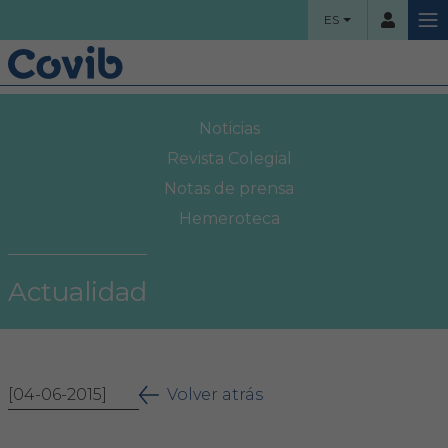
ES
HOME
Noticias
Usuario
COLEGIO
Revista Colegial
Notas de prensa
Bienvenidos
Hemeroteca
Contraseña
Organigrama
Actualidad
Comisiones asesoras
Acceso
Proyectos sociales
¿Ha olvidado su contraseña?
[04-06-2015]
Área Colegial
Volver atrás
Bolsa de trabajo