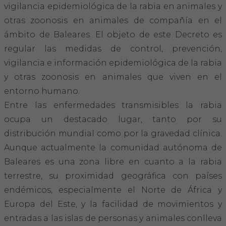
Hemeroteca
vigilancia epidemiológica de la rabia en animales y
otras zoonosis en animales de compañía en el
IDENTIFICACIÓN ANIMAL
ámbito de Baleares. El objeto de este Decreto es
regular las medidas de control, prevención,
INFORMACIÓN A LA CIUDADANÍA
vigilancia e información epidemiológica de la rabia
y otras zoonosis en animales que viven en el
Centros veterinarios
entorno humano.
Entre las enfermedades transmisibles la rabia
Colegiados
ocupa un destacado lugar, tanto por su
distribución mundial como por la gravedad clínica.
Consejos para tus mascotas
Aunque actualmente la comunidad autónoma de
Guía Responsable
Baleares es una zona libre en cuanto a la rabia
terrestre, su proximidad geográfica con países
Salud animal y salud pública
endémicos, especialmente el Norte de África y
Europa del Este, y la facilidad de movimientos y
CONTACTO
entradas a las islas de personas y animales conlleva