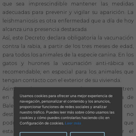
que sea imprescindible mantener las medidas
adecuadas para prevenir y vigilar su aparición. La
leishmaniosis es otra enfermedad que a día de hoy
alcanza una presencia destacada.
Así, este Decreto declara obligatoria la vacunación
contra la rabia, a partir de los tres meses de edad,
para todos los animales de la especie canina. En los
gatos y hurones la vacunación anti-rábica es
recomendable, en especial para los animales que
tengan contacto con el exterior de su vivienda.
Asimismo, los perros, gatos y hurones que entren
Usamos cookies para ofrecer una mejor experiencia de
en el territorio de la comunidad autónoma de
navegación, personalizar el contenido y los anuncios,
Baleares o se desplacen fuera del territorio con
proporcionar funciones de redes sociales y analizar
nuestro tráfico. Puedes leer más sobre cómo usamos las
destino a otras comunidades autónomas no
cookies y cómo puedes controlarlas haciendo clic en
podrán tener menos de dos meses, tendrán que
Configuración de cookies.
Leer más
estar identificados con microchip y llevar el