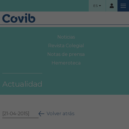
ES
HOME
Noticias
Usuario
COLEGIO
Revista Colegial
Notas de prensa
Bienvenidos
Hemeroteca
Contraseña
Organigrama
Actualidad
Comisiones asesoras
Acceso
Proyectos sociales
¿Ha olvidado su contraseña?
[21-04-2015]
Área Colegial
Volver atrás
Bolsa de trabajo