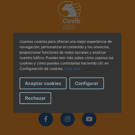
Hemeroteca
IDENTIFICACIÓN ANIMAL
INFORMACIÓN A LA CIUDADANÍA
Usamos cookies para ofrecer una mejor experiencia de
Av. Comte Sallent, 2
navegación, personalizar el contenido y los anuncios,
Centros veterinarios
proporcionar funciones de redes sociales y analizar
Principal A i B - 07003
nuestro tráfico. Puedes leer más sobre cómo usamos las
Palma de Mallorca.
cookies y cómo puedes controlarlas haciendo clic en
Colegiados
Tel.:
+34 971 71 30 49
Configuración de cookies.
Leer más
Tel.:
+34 971 71 30 44
E-mail:
administracio@covib.org
Consejos para tus mascotas
Aceptar cookies
Configurar
Guía Responsable
Rechazar
Síguenos en las redes
Salud animal y salud pública
CONTACTO