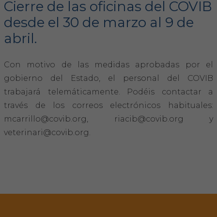
Cierre de las oficinas del COVIB
desde el 30 de marzo al 9 de
FORMACIÓN
abril.
Formación COVIB
Con motivo de las medidas aprobadas por el
Formaciones de otras entidades
gobierno del Estado, el personal del COVIB
trabajará telemáticamente. Podéis contactar a
Certificados de formaciones COVIB
través de los correos electrónicos habituales:
mcarrillo@covib.org, riacib@covib.org y
ACTUALIDAD
veterinari@covib.org.
Noticias
Revista Colegial
Notas de prensa