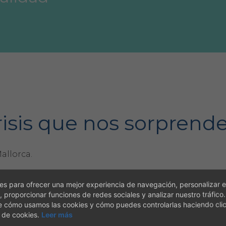
risis que nos sorprende
allorca.
sde las 18horas a las 20:30 horas, al salón de actas del
s para ofrecer una mejor experiencia de navegación, personalizar e
, proporcionar funciones de redes sociales y analizar nuestro tráfico
e cómo usamos las cookies y cómo puedes controlarlas haciendo cli
ltáis nuestra página web:
www.cerclem
 de cookies.
Leer más
tradas/2012/04/12/la-crisis-que-nos-sorpren/