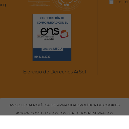
HE LE
org
Ejercicio de Derechos ArSol
AVISO LEGAL
POLÍTICA DE PRIVACIDAD
POLÍTICA DE COOKIES
© 2026, COVIB · TODOS LOS DERECHOS RESERVADOS