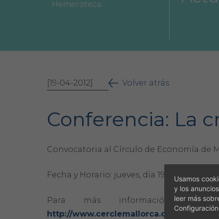
Hemeroteca
Área Colegial
Bolsa de trabajo
[19-04-2012]
Volver atrás
Conferencia: La c
Convocatoria al Círculo de Economía de M
Fecha y Horario: jueves, día 19 de abril, de
Usamos cookie
y los anuncios
leer más sobr
Para más información consu
Configuración
http://www.cerclemallorca.com/ultimasen