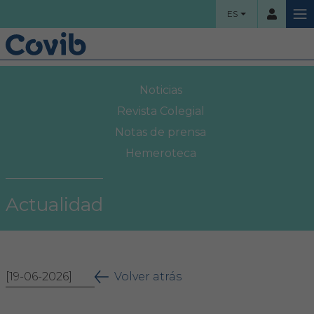
ES
HOME
Noticias
Usuario
COLEGIO
Revista Colegial
Notas de prensa
Bienvenidos
Hemeroteca
Contraseña
Organigrama
Actualidad
Comisiones asesoras
Acceso
Proyectos sociales
¿Ha olvidado su contraseña?
[19-06-2026]
Área Colegial
Volver atrás
Bolsa de trabajo