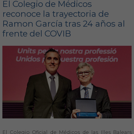
El Colegio de Médicos
reconoce la trayectoria de
FORMACIÓN
Ramon García tras 24 años al
Formación COVIB
frente del COVIB
Formaciones de otras entidades
Certificados de formaciones COVIB
ACTUALIDAD
Noticias
Revista Colegial
Notas de prensa
El Colegio Oficial de Médicos de las Illes Balears