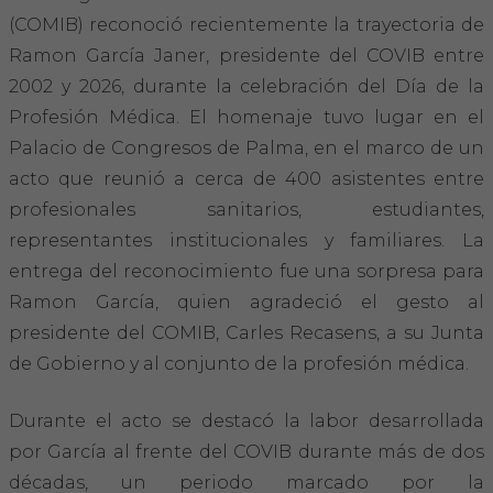
Hemeroteca
(COMIB) reconoció recientemente la trayectoria de
Ramon García Janer, presidente del COVIB entre
IDENTIFICACIÓN ANIMAL
2002 y 2026, durante la celebración del Día de la
Profesión Médica. El homenaje tuvo lugar en el
INFORMACIÓN A LA CIUDADANÍA
Palacio de Congresos de Palma, en el marco de un
acto que reunió a cerca de 400 asistentes entre
Centros veterinarios
profesionales sanitarios, estudiantes,
Colegiados
representantes institucionales y familiares. La
entrega del reconocimiento fue una sorpresa para
Consejos para tus mascotas
Ramon García, quien agradeció el gesto al
presidente del COMIB, Carles Recasens, a su Junta
Guía Responsable
de Gobierno y al conjunto de la profesión médica.
Salud animal y salud pública
Durante el acto se destacó la labor desarrollada
por García al frente del COVIB durante más de dos
CONTACTO
décadas, un periodo marcado por la