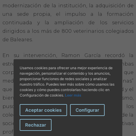
modernización de la institución, la adquisición de
una sede propia, el impulso a la formación
continuada y la ampliación de los servicios
dirigidos a los más de 800 veterinarios colegiados
de Baleares.
En su intervención, Ramon García recordó la
estrecha relación mantenida entre ambas
Usamos cookies para ofrecer una mejor experiencia de
corporaciones profesionales y subrayó que
navegación, personalizar el contenido y los anuncios,
proporcionar funciones de redes sociales y analizar
medicina y veterinaria son “profesiones hermanas”
nuestro tráfico. Puedes leer más sobre cómo usamos las
que comparten el objetivo de proteger la salud y el
cookies y cómo puedes controlarlas haciendo clic en
Configuración de cookies.
Leer más
bienestar de las personas y los animales. Asimismo,
puso en valor el papel que desempeñan los
Aceptar cookies
Configurar
colegios profesionales sanitarios en la mejora de la
sociedad y en el prestigio de sus respectivas
Rechazar
profesiones.