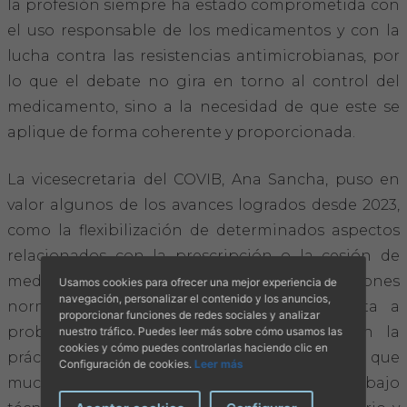
la profesión siempre ha estado comprometida con
el uso responsable de los medicamentos y con la
lucha contra las resistencias antimicrobianas, por
lo que el debate no gira en torno al control del
medicamento, sino a la necesidad de que este se
aplique de forma coherente y proporcionada.
La vicesecretaria del COVIB, Ana Sancha, puso en
valor algunos de los avances logrados desde 2023,
como la flexibilización de determinados aspectos
relacionados con la prescripción o la cesión de
medicamentos, así como las modificaciones
Usamos cookies para ofrecer una mejor experiencia de
navegación, personalizar el contenido y los anuncios,
normativas introducidas para dar respuesta a
proporcionar funciones de redes sociales y analizar
problemas detectados por la profesión en la
nuestro tráfico. Puedes leer más sobre cómo usamos las
cookies y cómo puedes controlarlas haciendo clic en
práctica clínica diaria. En este sentido, subrayó que
Configuración de cookies.
Leer más
muchos de estos cambios son fruto del trabajo