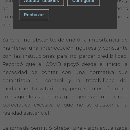
técnico desarrollado por el colectivo veterinario y
Aceptar cookies
Configurar
del diálogo mantenido con las administraciones
Rechazar
competentes, sin dejar de lado las reivindicaciones
que se han organizado desde el inicio.
Sancha, no obstante, defendió la importancia de
mantener una interlocución rigurosa y constante
con las instituciones para no perder credibilidad.
Recordó que el COVIB apoyó desde el inicio la
necesidad de contar con una normativa que
garantizara el control y la trazabilidad del
medicamento veterinario, pero se mostró crítico
con aquellos aspectos que generan una carga
burocrática excesiva o que no se ajustan a la
realidad asistencial.
La jornada permitió ofrecer una visión actualizada