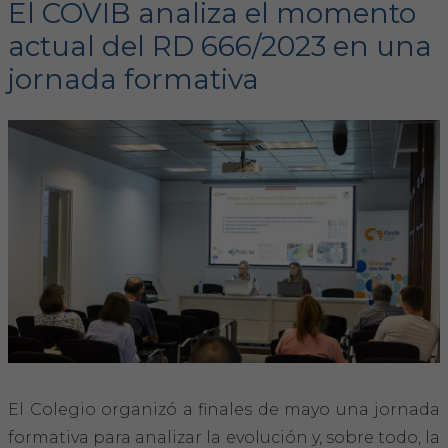
El COVIB analiza el momento
actual del RD 666/2023 en una
FORMACIÓN
jornada formativa
Formación COVIB
Formaciones de otras entidades
Certificados de formaciones COVIB
ACTUALIDAD
Noticias
Revista Colegial
Notas de prensa
El Colegio organizó a finales de mayo una jornada
formativa para analizar la evolución y, sobre todo, la