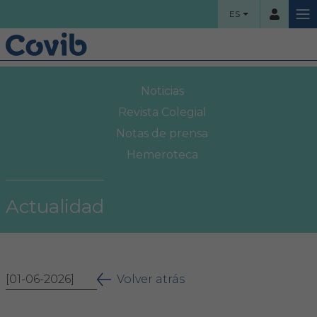
ES
HOME
Noticias
Usuario
COLEGIO
Revista Colegial
Notas de prensa
Bienvenidos
Hemeroteca
Contraseña
Organigrama
Actualidad
Comisiones asesoras
Acceso
Proyectos sociales
¿Ha olvidado su contraseña?
[01-06-2026]
Área Colegial
Volver atrás
Bolsa de trabajo