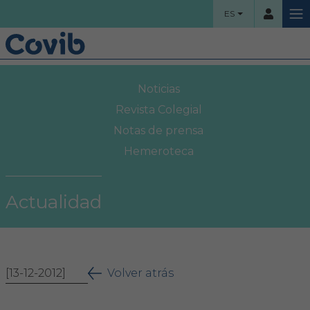
ES
HOME
Noticias
Usuario
COLEGIO
Revista Colegial
Notas de prensa
Bienvenidos
Hemeroteca
Contraseña
Organigrama
Actualidad
Comisiones asesoras
Acceso
Proyectos sociales
¿Ha olvidado su contraseña?
[13-12-2012]
Área Colegial
Volver atrás
Bolsa de trabajo