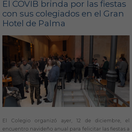
El COVIB brinda por las fiestas
con sus colegiados en el Gran
FORMACIÓN
Hotel de Palma
Formación COVIB
Formaciones de otras entidades
Certificados de formaciones COVIB
ACTUALIDAD
Noticias
Revista Colegial
Notas de prensa
El Colegio organizó ayer, 12 de diciembre, el
encuentro navideño anual para felicitar las fiestas a