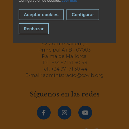
Configuración de cookies.
Leer más
Aceptar cookies
Configurar
Rechazar
Av. Comte Sallent, 2
Principal A i B - 07003
Palma de Mallorca.
Tel.:
+34 971 71 30 49
Tel.:
+34 971 71 30 44
E-mail:
administracio@covib.org
Síguenos en las redes