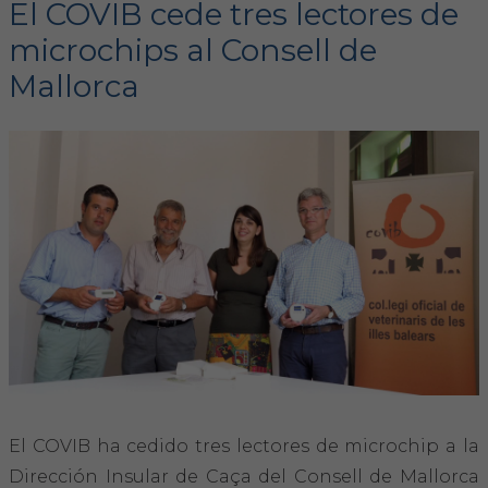
El COVIB cede tres lectores de
microchips al Consell de
FORMACIÓN
Mallorca
Formación COVIB
Formaciones de otras entidades
Certificados de formaciones COVIB
ACTUALIDAD
Noticias
Revista Colegial
Notas de prensa
El COVIB ha cedido tres lectores de microchip a la
Dirección Insular de Caça del Consell de Mallorca