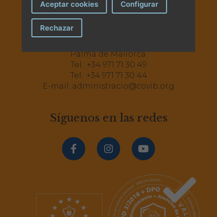
Aceptar cookies
Configurar
Rechazar
Av. Comte Sallent, 2
Principal A i B - 07003
Palma de Mallorca.
Tel.:
+34 971 71 30 49
Tel.:
+34 971 71 30 44
E-mail:
administracio@covib.org
Síguenos en las redes