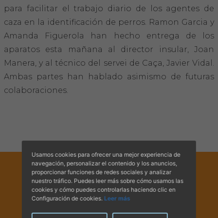
Hemeroteca
para facilitar el trabajo diario de los agentes de
caza en la identificación de perros. Ramon Garcia y
IDENTIFICACIÓN ANIMAL
Amanda Figuerola han hecho entrega de los
aparatos esta mañana al director insular, Joan
INFORMACIÓN A LA CIUDADANÍA
Manera, y al técnico del servei de Caça, Javier Vidal.
Ambas partes han hablado asimismo de futuras
Centros veterinarios
colaboraciones.
Colegiados
Consejos para tus mascotas
Guía Responsable
Usamos cookies para ofrecer una mejor experiencia de
navegación, personalizar el contenido y los anuncios,
proporcionar funciones de redes sociales y analizar
Salud animal y salud pública
nuestro tráfico. Puedes leer más sobre cómo usamos las
cookies y cómo puedes controlarlas haciendo clic en
Configuración de cookies.
Leer más
CONTACTO