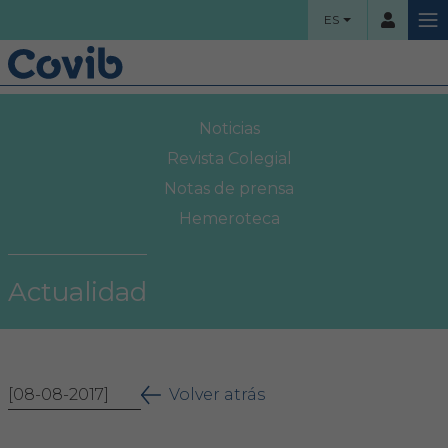
ES
HOME
Noticias
Usuario
COLEGIO
Revista Colegial
Notas de prensa
Bienvenidos
Hemeroteca
Contraseña
Organigrama
Actualidad
Comisiones asesoras
Acceso
Proyectos sociales
¿Ha olvidado su contraseña?
[08-08-2017]
Área Colegial
Volver atrás
Bolsa de trabajo