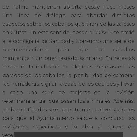
Hemeroteca
de Palma mantienen abierta desde hace meses
una línea de diálogo para abordar distintos
IDENTIFICACIÓN ANIMAL
aspectos sobre los caballos que tiran de las calesas
en Ciutat. En este sentido, desde el COVIB se envió
INFORMACIÓN A LA CIUDADANÍA
a la concejalía de Sanidad y Consumo una serie de
recomendaciones para que los caballos
Centros veterinarios
mantengan un buen estado sanitario. Entre éstas
Colegiados
destacan la inclusión de algunas mejoras en las
paradas de los caballos, la posibilidad de cambiar
Consejos para tus mascotas
las herraduras, vigilar la edad de los équidos y llevar
a cabo una serie de mejoras en la revisión
Guía Responsable
veterinaria anual que pasan los animales. Además,
ambas entidades se encuentran en conversaciones
Salud animal y salud pública
para que el Ayuntamiento saque a concurso las
revisiones específicas y lo abra al grupo de
CONTACTO
veterinarios especializados en équidos.