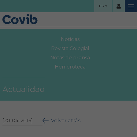
ES
HOME
Noticias
Usuario
COLEGIO
Revista Colegial
Notas de prensa
Bienvenidos
Hemeroteca
Contraseña
Organigrama
Actualidad
Comisiones asesoras
Acceso
Proyectos sociales
¿Ha olvidado su contraseña?
[20-04-2015]
Área Colegial
Volver atrás
Bolsa de trabajo