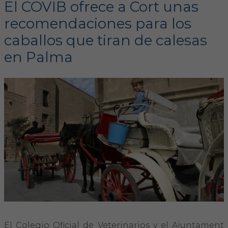
El COVIB ofrece a Cort unas
recomendaciones para los
FORMACIÓN
caballos que tiran de calesas
Formación COVIB
en Palma
Formaciones de otras entidades
Certificados de formaciones COVIB
ACTUALIDAD
Noticias
Revista Colegial
Notas de prensa
El Colegio Oficial de Veterinarios y el Ajuntament