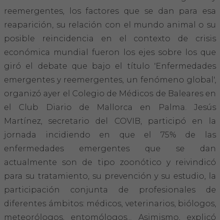
Hemeroteca
reemergentes, los factores que se dan para esa
reaparición, su relación con el mundo animal o su
IDENTIFICACIÓN ANIMAL
posible reincidencia en el contexto de crisis
económica mundial fueron los ejes sobre los que
INFORMACIÓN A LA CIUDADANÍA
giró el debate que bajo el título 'Enfermedades
emergentes y reemergentes, un fenómeno global',
Centros veterinarios
organizó ayer el Colegio de Médicos de Baleares en
Colegiados
el Club Diario de Mallorca en Palma. Jesús
Martínez, secretario del COVIB, participó en la
Consejos para tus mascotas
jornada incidiendo en que el 75% de las
enfermedades emergentes que se dan
Guía Responsable
actualmente son de tipo zoonótico y reivindicó
para su tratamiento, su prevención y su estudio, la
Salud animal y salud pública
participación conjunta de profesionales de
diferentes ámbitos: médicos, veterinarios, biólogos,
CONTACTO
meteorólogos, entomólogos... Asimismo, explicó