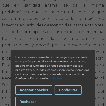
que en sanidad animal se da la misma
problemática que en medicina humana y que
existen múltiples factores para la aparición de
insectos en latitudes desconocidas hasta entonces,
una de las principales causas de dicha emergencia.
Por ello reclamó la coordinación entre
profesionales y abogó por la prevención como
medida principal para hacer frente a esta
Usamos cookies para ofrecer una mejor experiencia de
problemática, a pesar de que, añadió, "no es fácil".
navegación, personalizar el contenido y los anuncios,
El director general de Salut Pública del Govern
proporcionar funciones de redes sociales y analizar
nuestro tráfico. Puedes leer más sobre cómo usamos las
Balear, Frederico Sbert; el director del Centre de
cookies y cómo puedes controlarlas haciendo clic en
Recerca d'Infeccions Víriques de les Balears, Jordi
Configuración de cookies.
Leer más
Serra; y el jefe de sección de Enfermedades
Aceptar cookies
Configurar
Infecciosas del Servicio de Medicina Interna del
Hospital Son Espases, Sión Jaume, acompañaron a
Rechazar
Jesús Martínez y al presentador y moderador del