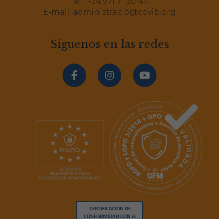
Tel.:
+34 971 71 30 44
E-mail:
administracio@covib.org
Síguenos en las redes