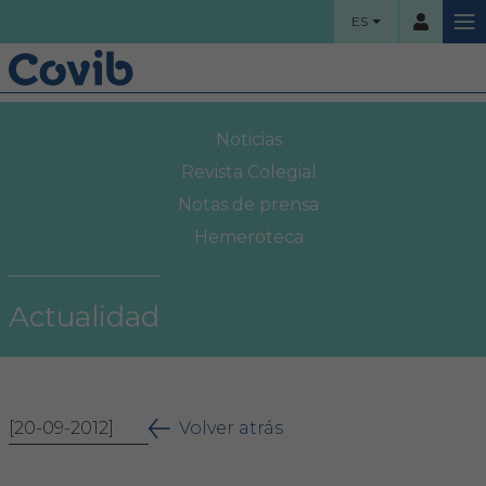
ES
HOME
Noticias
Usuario
COLEGIO
Revista Colegial
Notas de prensa
Bienvenidos
Hemeroteca
Contraseña
Organigrama
Actualidad
Comisiones asesoras
Acceso
Proyectos sociales
¿Ha olvidado su contraseña?
[20-09-2012]
Área Colegial
Volver atrás
Bolsa de trabajo