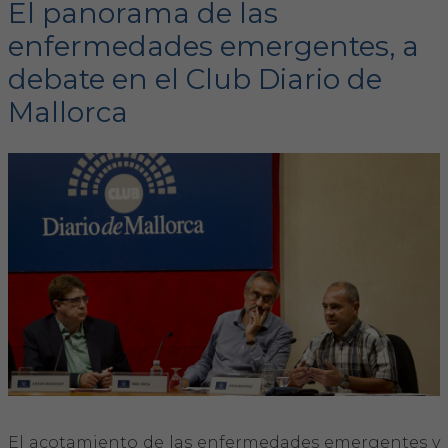
El panorama de las
enfermedades emergentes, a
FORMACIÓN
debate en el Club Diario de
Formación COVIB
Mallorca
Formaciones de otras entidades
Certificados de formaciones COVIB
ACTUALIDAD
Noticias
Revista Colegial
Notas de prensa
El acotamiento de las enfermedades emergentes y