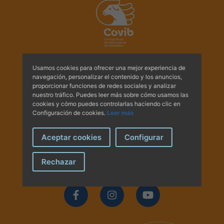
Hemeroteca
IDENTIFICACIÓN ANIMAL
INFORMACIÓN A LA CIUDADANÍA
Usamos cookies para ofrecer una mejor experiencia de
Av. Comte Sallent, 2
navegación, personalizar el contenido y los anuncios,
Centros veterinarios
Principal A i B - 07003
proporcionar funciones de redes sociales y analizar
nuestro tráfico. Puedes leer más sobre cómo usamos las
Palma de Mallorca.
cookies y cómo puedes controlarlas haciendo clic en
Tel.:
+34 971 71 30 49
Colegiados
Configuración de cookies.
Leer más
Tel.:
+34 971 71 30 44
E-mail:
administracio@covib.org
Consejos para tus mascotas
Aceptar cookies
Configurar
Guía Responsable
Síguenos en las redes
Rechazar
Salud animal y salud pública
CONTACTO