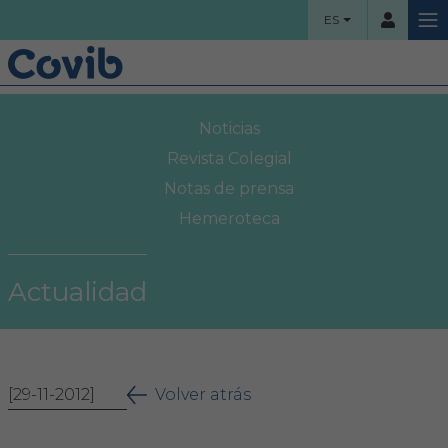
ES
HOME
Noticias
Usuario
COLEGIO
Revista Colegial
Notas de prensa
Bienvenidos
Hemeroteca
Contraseña
Organigrama
Actualidad
Comisiones asesoras
Acceso
Proyectos sociales
¿Ha olvidado su contraseña?
[29-11-2012]
Área Colegial
Volver atrás
Bolsa de trabajo