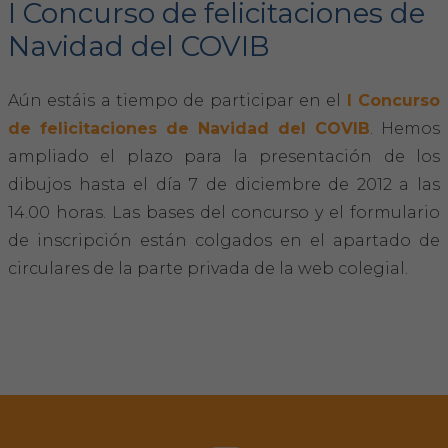
I Concurso de felicitaciones de
Navidad del COVIB
FORMACIÓN
Aún estáis a tiempo de participar en el
I Concurso
Formación COVIB
de felicitaciones de Navidad del COVIB
. Hemos
Formaciones de otras entidades
ampliado el plazo para la presentación de los
dibujos hasta el día 7 de diciembre de 2012 a las
Certificados de formaciones COVIB
14.00 horas. Las bases del concurso y el formulario
de inscripción están colgados en el apartado de
ACTUALIDAD
circulares de la parte privada de la web colegial.
Noticias
Revista Colegial
Notas de prensa