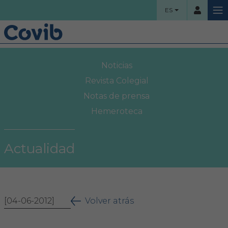
ES
HOME
Noticias
Usuario
COLEGIO
Revista Colegial
Notas de prensa
Bienvenidos
Hemeroteca
Contraseña
Organigrama
Actualidad
Comisiones asesoras
Acceso
Proyectos sociales
¿Ha olvidado su contraseña?
[04-06-2012]
Área Colegial
Volver atrás
Bolsa de trabajo