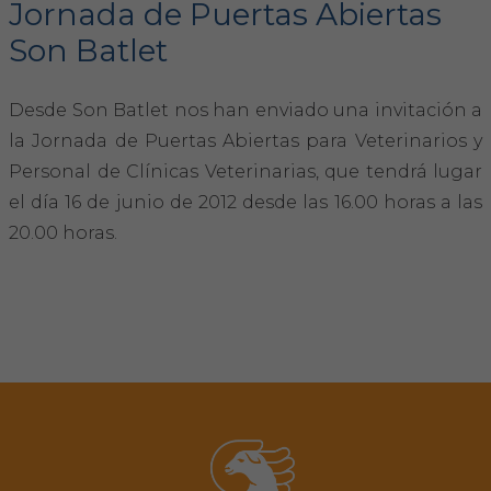
Jornada de Puertas Abiertas
Son Batlet
FORMACIÓN
Desde Son Batlet nos han enviado una invitación a
Formación COVIB
la Jornada de Puertas Abiertas para Veterinarios y
Formaciones de otras entidades
Personal de Clínicas Veterinarias, que tendrá lugar
el día 16 de junio de 2012 desde las 16.00 horas a las
Certificados de formaciones COVIB
20.00 horas.
ACTUALIDAD
Noticias
Revista Colegial
Notas de prensa