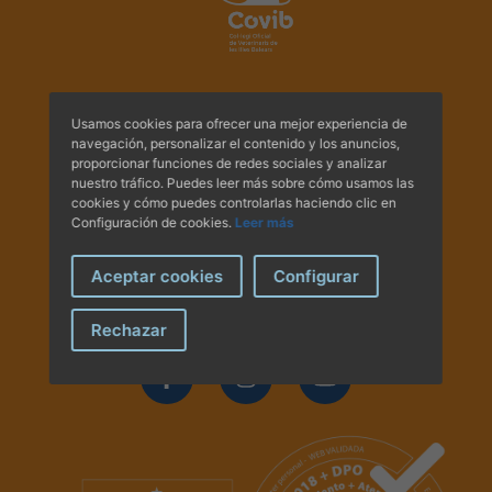
Hemeroteca
IDENTIFICACIÓN ANIMAL
Av. Comte Sallent, 2
Usamos cookies para ofrecer una mejor experiencia de
INFORMACIÓN A LA CIUDADANÍA
Principal A i B - 07003
navegación, personalizar el contenido y los anuncios,
Palma de Mallorca.
proporcionar funciones de redes sociales y analizar
nuestro tráfico. Puedes leer más sobre cómo usamos las
Centros veterinarios
Tel.:
+34 971 71 30 49
cookies y cómo puedes controlarlas haciendo clic en
Tel.:
+34 971 71 30 44
Configuración de cookies.
Leer más
E-mail:
administracio@covib.org
Colegiados
Aceptar cookies
Configurar
Consejos para tus mascotas
Síguenos en las redes
Rechazar
Guía Responsable
Salud animal y salud pública
CONTACTO