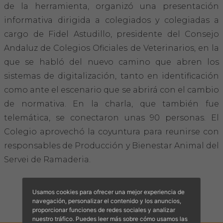
Hemeroteca
de la herramienta, organizó una presentación
informativa dirigida a colegiados y colegiadas a
IDENTIFICACIÓN ANIMAL
cargo de Fidel Astudillo, presidente del Consejo
Andaluz de Colegios Oficiales de Veterinarios, en la
INFORMACIÓN A LA CIUDADANÍA
que se habló del nuevo camino que abren los
sistemas de digitalización, tanto en identificación
Centros veterinarios
como ante el escenario que se abrirá con el cambio
de normativa. En la charla, que también fue
Colegiados
telemática, se conectaron unas 90 personas. El
Colegio aprovechó la coyuntura para reunirse con
Consejos para tus mascotas
responsables de Producción y Bienestar Animal del
Guía Responsable
Servei de Ramaderia.
Salud animal y salud pública
Usamos cookies para ofrecer una mejor experiencia de
navegación, personalizar el contenido y los anuncios,
CONTACTO
proporcionar funciones de redes sociales y analizar
nuestro tráfico. Puedes leer más sobre cómo usamos las