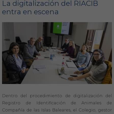
La digitalización del RIACIB
entra en escena
FORMACIÓN
Formación COVIB
Formaciones de otras entidades
Certificados de formaciones COVIB
ACTUALIDAD
Noticias
Revista Colegial
Dentro del procedimiento de digitalización del
Notas de prensa
Registro de Identificación de Animales de
Compañía de las Islas Baleares, el Colegio, gestor