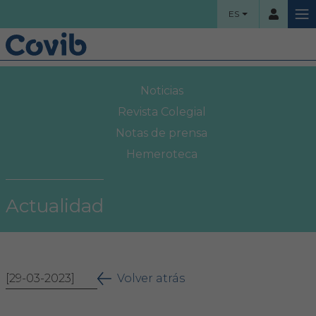
ES
HOME
Noticias
Usuario
COLEGIO
Revista Colegial
Notas de prensa
Bienvenidos
Hemeroteca
Contraseña
Organigrama
Actualidad
Comisiones asesoras
Acceso
Proyectos sociales
¿Ha olvidado su contraseña?
[29-03-2023]
Área Colegial
Volver atrás
Bolsa de trabajo