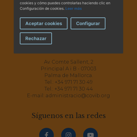
cookies y cómo puedes controlarlas haciendo clic en
Configuración de cookies.
Leer más
Aceptar cookies
Configurar
Rechazar
Av. Comte Sallent, 2
Principal A i B - 07003
Palma de Mallorca.
Tel.:
+34 971 71 30 49
Tel.:
+34 971 71 30 44
E-mail:
administracio@covib.org
Síguenos en las redes