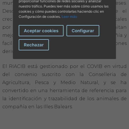
proporcionar funciones de redes sociales y analizar
municipios se sumen durante los próximos meses.
nuestro tráfico. Puedes leer más sobre cómo usamos las
Desde el Colegio se valora positivamente el
cookies y cómo puedes controlarlas haciendo clic en
Configuración de cookies.
Leer más
creciente interés de las administraciones locales
por disponer de herramientas que permitan
Aceptar cookies
Configurar
mejorar la gestión de los animales de compañía y
facilitar el cumplimiento de las obligaciones
Rechazar
derivadas de la normativa vigente.
El RIACIB está gestionado por el COVIB en virtud
del convenio suscrito con la Conselleria de
Agricultura, Pesca y Medio Natural, y se ha
convertido en una herramienta de referencia para
la identificación y trazabilidad de los animales de
compañía en las Illes Balears.