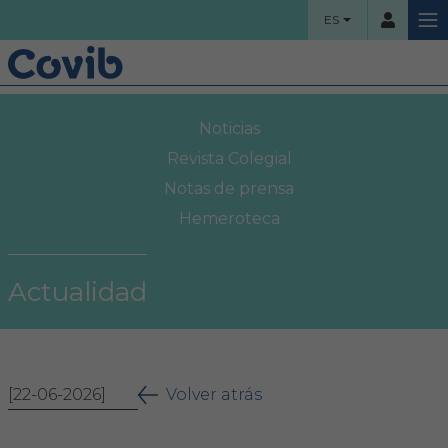
ES
HOME
Noticias
Usuario
COLEGIO
Revista Colegial
Notas de prensa
Bienvenidos
Hemeroteca
Contraseña
Organigrama
Actualidad
Comisiones asesoras
Acceso
Proyectos sociales
¿Ha olvidado su contraseña?
[22-06-2026]
Área Colegial
Volver atrás
Bolsa de trabajo