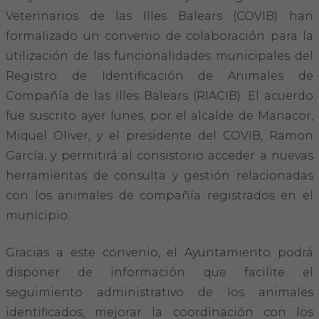
Hemeroteca
Veterinarios de las Illes Balears (COVIB) han
formalizado un convenio de colaboración para la
IDENTIFICACIÓN ANIMAL
utilización de las funcionalidades municipales del
Registro de Identificación de Animales de
INFORMACIÓN A LA CIUDADANÍA
Compañía de las Illes Balears (RIACIB). El acuerdo
fue suscrito ayer lunes, por el alcalde de Manacor,
Centros veterinarios
Miquel Oliver, y el presidente del COVIB, Ramon
Colegiados
García, y permitirá al consistorio acceder a nuevas
herramientas de consulta y gestión relacionadas
Consejos para tus mascotas
con los animales de compañía registrados en el
municipio.
Guía Responsable
Gracias a este convenio, el Ayuntamiento podrá
Salud animal y salud pública
disponer de información que facilite el
seguimiento administrativo de los animales
CONTACTO
identificados, mejorar la coordinación con los