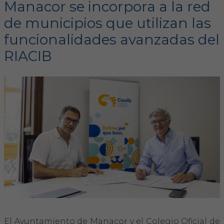
Manacor se incorpora a la red
de municipios que utilizan las
FORMACIÓN
funcionalidades avanzadas del
Formación COVIB
RIACIB
Formaciones de otras entidades
Certificados de formaciones COVIB
ACTUALIDAD
Noticias
Revista Colegial
Notas de prensa
El Ayuntamiento de Manacor y el Colegio Oficial de