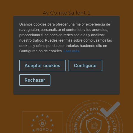
Hemeroteca
Av. Comte Sallent, 2
IDENTIFICACIÓN ANIMAL
Principal A i B - 07003
Usamos cookies para ofrecer una mejor experiencia de
Palma de Mallorca.
navegación, personalizar el contenido y los anuncios,
Tel.:
+34 971 71 30 49
proporcionar funciones de redes sociales y analizar
INFORMACIÓN A LA CIUDADANÍA
Tel.:
+34 971 71 30 44
nuestro tráfico. Puedes leer más sobre cómo usamos las
E-mail:
administracio@covib.org
cookies y cómo puedes controlarlas haciendo clic en
Centros veterinarios
Configuración de cookies.
Leer más
Síguenos en las redes
Colegiados
Aceptar cookies
Configurar
Consejos para tus mascotas
Rechazar
Guía Responsable
Salud animal y salud pública
CONTACTO