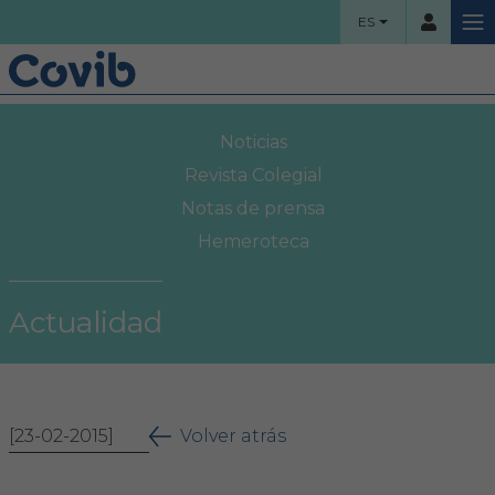
ES
HOME
Noticias
Usuario
COLEGIO
Revista Colegial
Notas de prensa
Bienvenidos
Hemeroteca
Contraseña
Organigrama
Actualidad
Comisiones asesoras
Acceso
Proyectos sociales
¿Ha olvidado su contraseña?
[23-02-2015]
Área Colegial
Volver atrás
Bolsa de trabajo