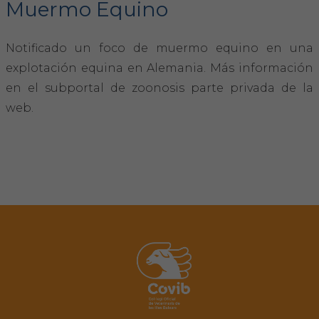
Muermo Equino
FORMACIÓN
Notificado un foco de muermo equino en una
explotación equina en Alemania. Más información
Formación COVIB
en el subportal de zoonosis parte privada de la
Formaciones de otras entidades
web.
Certificados de formaciones COVIB
ACTUALIDAD
Noticias
Revista Colegial
Notas de prensa