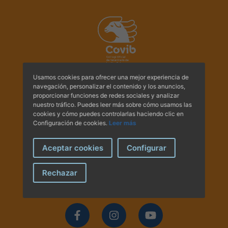
Hemeroteca
IDENTIFICACIÓN ANIMAL
INFORMACIÓN A LA CIUDADANÍA
Usamos cookies para ofrecer una mejor experiencia de
Centros veterinarios
navegación, personalizar el contenido y los anuncios,
Av. Comte Sallent, 2
proporcionar funciones de redes sociales y analizar
Principal A i B - 07003
nuestro tráfico. Puedes leer más sobre cómo usamos las
Colegiados
cookies y cómo puedes controlarlas haciendo clic en
Palma de Mallorca.
Configuración de cookies.
Leer más
Tel.:
+34 971 71 30 49
Consejos para tus mascotas
Tel.:
+34 971 71 30 44
Aceptar cookies
Configurar
E-mail:
administracio@covib.org
Guía Responsable
Rechazar
Síguenos en las redes
Salud animal y salud pública
CONTACTO