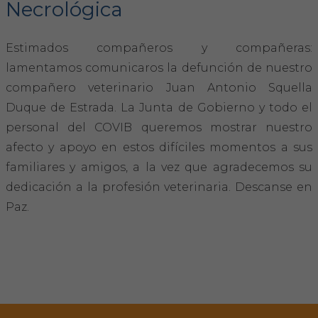
Necrológica
FORMACIÓN
Estimados compañeros y compañeras:
lamentamos comunicaros la defunción de nuestro
Formación COVIB
compañero veterinario Juan Antonio Squella
Formaciones de otras entidades
Duque de Estrada. La Junta de Gobierno y todo el
personal del COVIB queremos mostrar nuestro
Certificados de formaciones COVIB
afecto y apoyo en estos difíciles momentos a sus
familiares y amigos, a la vez que agradecemos su
ACTUALIDAD
dedicación a la profesión veterinaria. Descanse en
Paz.
Noticias
Revista Colegial
Notas de prensa