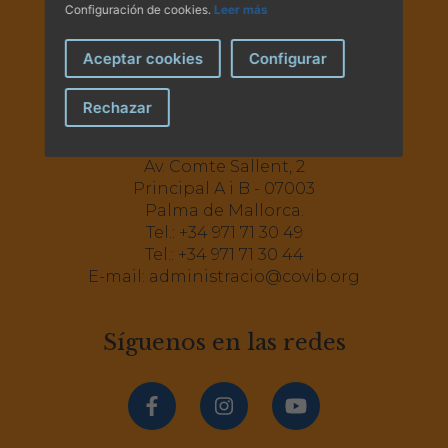
Configuración de cookies.
Leer más
Aceptar cookies
Configurar
Rechazar
Av. Comte Sallent, 2
Principal A i B - 07003
Palma de Mallorca.
Tel.:
+34 971 71 30 49
Tel.:
+34 971 71 30 44
E-mail:
administracio@covib.org
Síguenos en las redes