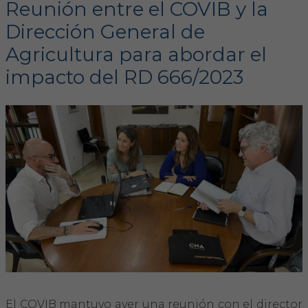
Reunión entre el COVIB y la
Dirección General de
FORMACIÓN
Agricultura para abordar el
Formación COVIB
impacto del RD 666/2023
Formaciones de otras entidades
Certificados de formaciones COVIB
ACTUALIDAD
Noticias
Revista Colegial
Notas de prensa
El COVIB mantuvo ayer una reunión con el director