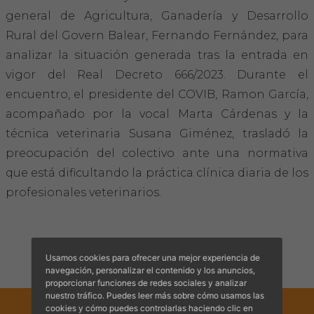
Hemeroteca
general de Agricultura, Ganadería y Desarrollo
Rural del Govern Balear, Fernando Fernández, para
IDENTIFICACIÓN ANIMAL
analizar la situación generada tras la entrada en
vigor del Real Decreto 666/2023. Durante el
INFORMACIÓN A LA CIUDADANÍA
encuentro, el presidente del COVIB, Ramon García,
acompañado por la vocal Marta Cárdenas y la
Centros veterinarios
técnica veterinaria Susana Giménez, trasladó la
Colegiados
preocupación del colectivo ante una normativa
que está dificultando la práctica clínica diaria de los
Consejos para tus mascotas
profesionales veterinarios.
Guía Responsable
Salud animal y salud pública
Usamos cookies para ofrecer una mejor experiencia de
navegación, personalizar el contenido y los anuncios,
proporcionar funciones de redes sociales y analizar
CONTACTO
nuestro tráfico. Puedes leer más sobre cómo usamos las
cookies y cómo puedes controlarlas haciendo clic en