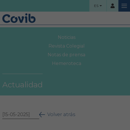
ES
HOME
Noticias
Usuario
COLEGIO
Revista Colegial
Notas de prensa
Bienvenidos
Hemeroteca
Contraseña
Organigrama
Actualidad
Comisiones asesoras
Acceso
Proyectos sociales
¿Ha olvidado su contraseña?
[15-05-2025]
Área Colegial
Volver atrás
Bolsa de trabajo