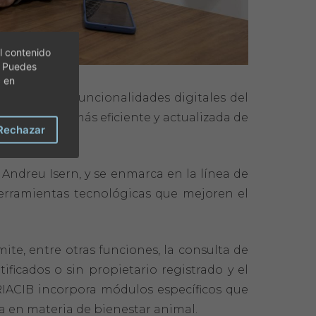
l contenido
. Puedes
c en
ceder a las funcionalidades digitales del
una gestión más eficiente y actualizada de
Rechazar
 Andreu Isern, y se enmarca en la línea de
 herramientas tecnológicas que mejoren el
ite, entre otras funciones, la consulta de
ficados o sin propietario registrado y el
RIACIB incorpora módulos específicos que
iva en materia de bienestar animal.