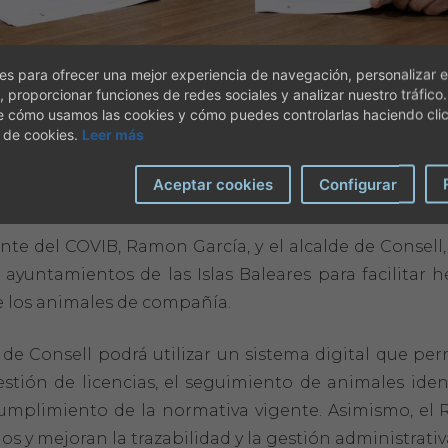
s para ofrecer una mejor experiencia de navegación, personalizar e
, proporcionar funciones de redes sociales y analizar nuestro tráfico
e cómo usamos las cookies y cómo puedes controlarlas haciendo cli
 de cookies.
Leer más
venio de colaboración que permitirá al municipio ac
 Compañía de las Islas Baleares (RIACIB) y avanzar en 
Aceptar cookies
Configurar
ente del COVIB, Ramon García, y el alcalde de Consell,
ayuntamientos de las Islas Baleares para facilitar
 de los animales de compañía.
de Consell podrá utilizar un sistema digital que perm
stión de licencias, el seguimiento de animales identi
cumplimiento de la normativa vigente. Asimismo, el 
ios y mejoran la trazabilidad y la gestión administrat