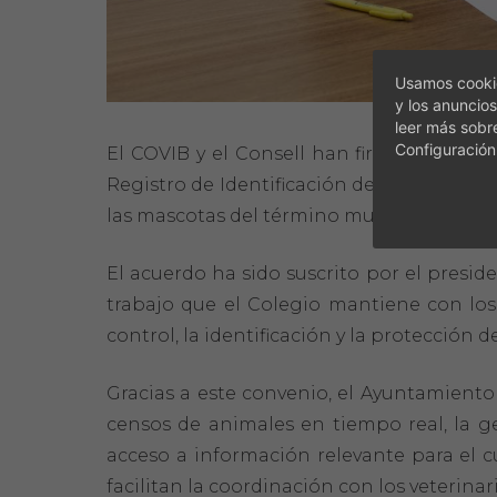
Usamos cookie
y los anuncios
leer más sobr
Configuración
El COVIB y el Consell han firmado un con
Registro de Identificación de Animales de
las mascotas del término municipal.
El acuerdo ha sido suscrito por el presid
trabajo que el Colegio mantiene con los 
control, la identificación y la protección
Gracias a este convenio, el Ayuntamiento 
censos de animales en tiempo real, la ge
acceso a información relevante para el 
facilitan la coordinación con los veterinar