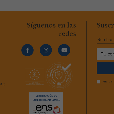
Síguenos en las
Suscr
redes
HE LE
org