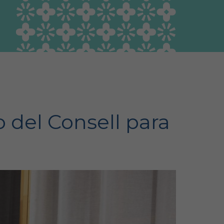
Guía Responsable
Salud animal y salud
pública
 del Consell para