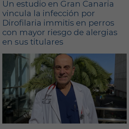
Un estudio en Gran Canaria
vincula la infección por
FORMACIÓN
Dirofilaria immitis en perros
Formación COVIB
con mayor riesgo de alergias
en sus titulares
Formaciones de otras entidades
Certificados de formaciones COVIB
ACTUALIDAD
Noticias
Revista Colegial
Notas de prensa