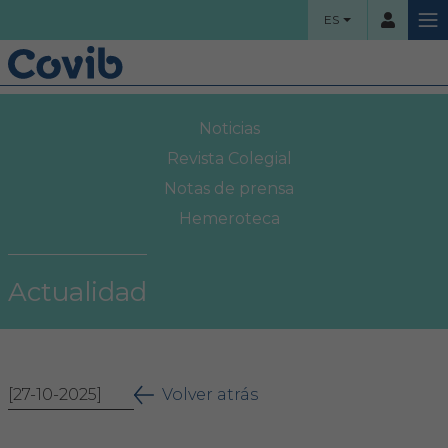
ES
HOME
Noticias
Usuario
COLEGIO
Revista Colegial
Notas de prensa
Bienvenidos
Hemeroteca
Contraseña
Organigrama
Actualidad
Comisiones asesoras
Acceso
Proyectos sociales
¿Ha olvidado su contraseña?
[27-10-2025]
Área Colegial
Volver atrás
Bolsa de trabajo