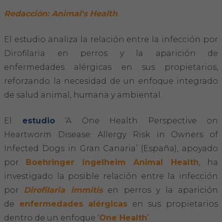
Hemeroteca
Redacción: Animal's Health
IDENTIFICACIÓN ANIMAL
El estudio analiza la relación entre la infección por
Dirofilaria en perros y la aparición de
INFORMACIÓN A LA CIUDADANÍA
enfermedades alérgicas en sus propietarios,
reforzando la necesidad de un enfoque integrado
Centros veterinarios
de salud animal, humana y ambiental.
Colegiados
El
estudio
‘A One Health Perspective on
Consejos para tus mascotas
Heartworm Disease: Allergy Risk in Owners of
Infected Dogs in Gran Canaria’ (España), apoyado
Guía Responsable
por
Boehringer Ingelheim Animal Health
, ha
investigado la posible relación entre la infección
Salud animal y salud pública
por
Dirofilaria immitis
en perros y la aparición
de
enfermedades alérgicas
en sus propietarios
CONTACTO
dentro de un enfoque ‘
One Health
’.