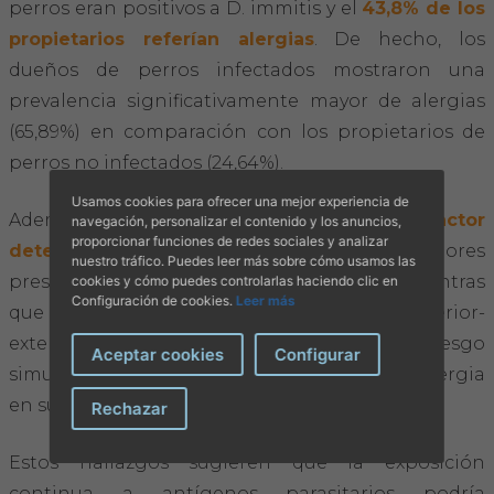
perros eran positivos a D. immitis y el
43,8% de los
propietarios referían alergias
. De hecho, los
dueños de perros infectados mostraron una
prevalencia significativamente mayor de alergias
(65,89%) en comparación con los propietarios de
perros no infectados (24,64%).
Usamos cookies para ofrecer una mejor experiencia de
Además, el hábitat del animal resultó ser un
factor
navegación, personalizar el contenido y los anuncios,
proporcionar funciones de redes sociales y analizar
determinante
; los perros que vivían en interiores
nuestro tráfico. Puedes leer más sobre cómo usamos las
presentaron menor riesgo de infección, mientras
cookies y cómo puedes controlarlas haciendo clic en
Configuración de cookies.
Leer más
que los que habitaban entornos mixtos (interior-
exterior) fueron asociados con un mayor riesgo
Aceptar cookies
Configurar
simultáneo de infección en los perros y de alergia
en sus propietarios.
Rechazar
Estos hallazgos sugieren que la exposición
continua a antígenos parasitarios podría