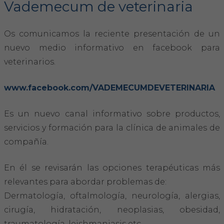
Vademecum de veterinaria
FORMACIÓN
Os comunicamos la reciente presentación de un
nuevo medio informativo en facebook para
Formación COVIB
veterinarios.
Formaciones de otras entidades
www.facebook.com/VADEMECUMDEVETERINARIA
Certificados de formaciones COVIB
Es un nuevo canal informativo sobre productos,
servicios y formación para la clínica de animales de
ACTUALIDAD
compañía.
Noticias
En él se revisarán las opciones terapéuticas más
Revista Colegial
relevantes para abordar problemas de:
Dermatología, oftalmología, neurología, alergias,
Notas de prensa
cirugía, hidratación, neoplasias, obesidad,
traumatología, leishmaniasis etc.