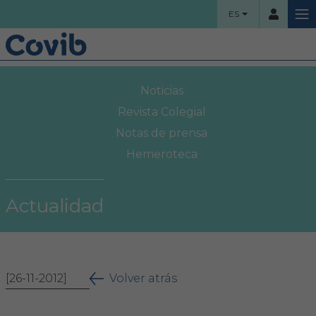
ES
HOME
Noticias
Usuario
COLEGIO
Revista Colegial
Notas de prensa
Bienvenidos
Hemeroteca
Contraseña
Organigrama
Actualidad
Comisiones asesoras
Acceso
Proyectos sociales
¿Ha olvidado su contraseña?
[26-11-2012]
Área Colegial
Volver atrás
Bolsa de trabajo