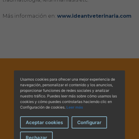
Hemeroteca
Más información en:
www.ideantveterinaria.com
IDENTIFICACIÓN ANIMAL
INFORMACIÓN A LA CIUDADANÍA
Centros veterinarios
Colegiados
Usamos cookies para ofrecer una mejor experiencia de
Consejos para tus mascotas
navegación, personalizar el contenido y los anuncios,
proporcionar funciones de redes sociales y analizar
nuestro tráfico. Puedes leer más sobre cómo usamos las
Guía Responsable
cookies y cómo puedes controlarlas haciendo clic en
Configuración de cookies.
Leer más
Salud animal y salud pública
Av. Comte Sallent, 2
Aceptar cookies
Configurar
Principal A i B - 07003
CONTACTO
Palma de Mallorca.
Rechazar