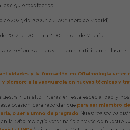
 las siguientes fechas:
o de 2022, de 20:00h a 21:30h (hora de Madrid)
de 2022, de 20:00h a 21:30h (hora de Madrid)
 dos sesiones en directo a que participen en las mis
actividades y la formación en Oftalmología veterin
a y siempre a la vanguardia en nuevas técnicas y tr
uestran un alto interés en esta especialidad y nos
 esta ocasión para recordar que
para ser miembro de
naria, o ser alumno de pregrado
. Nuestros socios dis
en la Oftalmología veterinaria a través de nuestro 
Revista LINCE
(editada por SEOVET y exclusiva para sus 