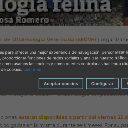
 de Oftalmología Veterinaria (SEOVET)
organizamos
nitarias nos obligan nuevamente a optar por un
forma
s para ofrecer una mejor experiencia de navegación, personalizar e
, proporcionar funciones de redes sociales y analizar nuestro tráfico
e cómo usamos las cookies y cómo puedes controlarlas haciendo cli
 de cookies.
Leer más
y de la mano de
Elena Fenollosa
(
LdaVet, CertVOpht
e una
gran novedad
este año: una
cuota especial pa
Aceptar cookies
Configurar
acceder a las sesiones de nuestro XI Congreso con un
4
 se incluye la sesión
“
Oftalmología en pequeños 
aciones,
estarán disponibles a partir del viernes 25
 colgadas en la misma durante seis meses. Por su par