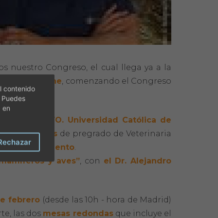
 nuestro Congreso, el cual llega ya a la
to 100% online
, comenzando el Congreso
l contenido
. Puedes
c en
hal, Dip ECVO. Universidad Católica de
ra estudiantes
de pregrado de Veterinaria
Rechazar
0% de descuento
.
mamíferos y aves”
, con
el Dr. Alejandro
 de febrero
(desde las 10h - hora de Madrid)
te, las dos
mesas redondas
que incluye el