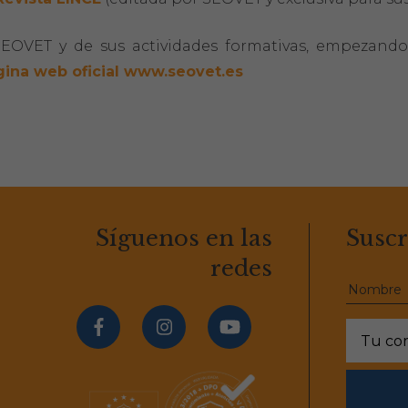
SEOVET y de sus actividades formativas, empezando
gina web oficial
www.seovet.es
Síguenos en las
Suscr
redes