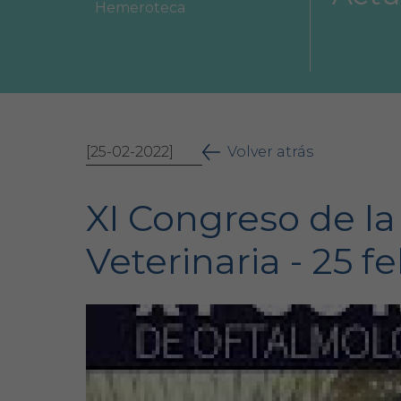
Hemeroteca
Área Colegial
Bolsa de trabajo
[25-02-2022]
Volver atrás
XI Congreso de l
Veterinaria - 25 f