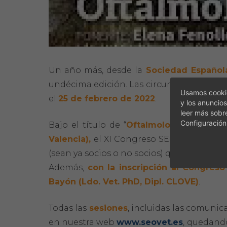
Un año más, desde la
Sociedad Española
undécima edición. Las circunstancias sa
Usamos cookie
el
25 de febrero de 2022
.
y los anuncios
leer más sobr
Configuración
Bajo el título de “
Oftalmología Felina
” 
Valencia),
el XI Congreso SEOVET incluy
(sean ya socios o no socios) que permite 
Además,
con la inscripción al Congreso
Bayón (Ldo. Vet. PhD, Dipl. CLOVE)
.
Todas las
sesiones
, incluidas las comunic
en nuestra web
www.seovet.es
, quedando