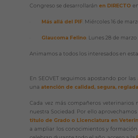
Congreso se desarrollarán
en DIRECTO
en
·
Más allá del PIF
. Miércoles 16 de marz
·
Glaucoma Felino
. Lunes 28 de marzo 
Animamos a todos los interesados en estas
En SEOVET seguimos apostando por las
una
atención de calidad, segura, reglad
Cada vez más compañeros veterinarios m
nuestra Sociedad. Por ello aprovechamos
título de Grado o Licenciatura en Veteri
a ampliar los conocimientos y formación 
celebran durante todo el año, acceso a la