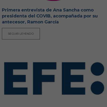
Hemeroteca
Primera entrevista de Ana Sancha como
IDENTIFICACIÓN ANIMAL
presidenta del COVIB, acompañada por su
antecesor, Ramon García
INFORMACIÓN A LA CIUDADANÍA
SEGUIR LEYENDO
Centros veterinarios
Colegiados
Consejos para tus mascotas
Guía Responsable
Salud animal y salud pública
CONTACTO