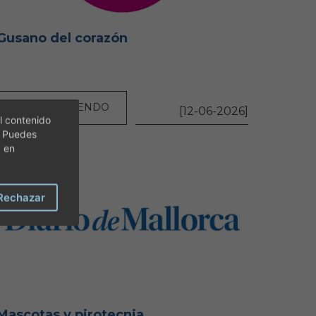
Gusano del corazón
SEGUIR LEYENDO
[12-06-2026]
l contenido
. Puedes
c en
Rechazar
Mascotas y pirotecnia