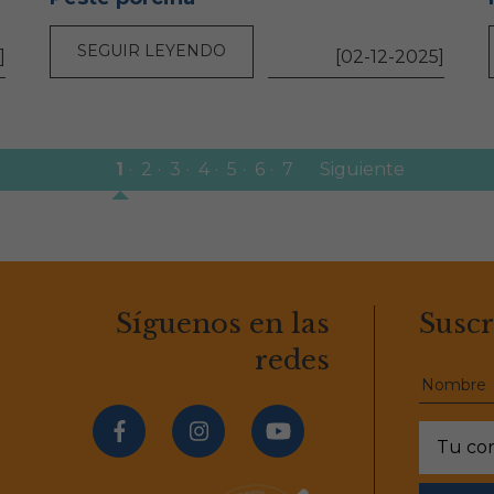
SEGUIR LEYENDO
]
[02-12-2025]
1
2
3
4
5
6
7
Siguiente
Síguenos en las
Suscr
redes