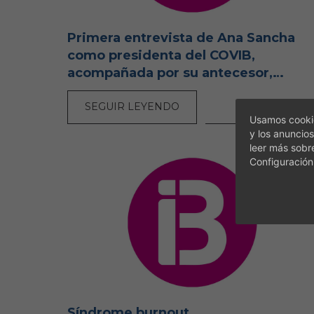
Primera entrevista de Ana Sancha
como presidenta del COVIB,
acompañada por su antecesor,
Ramon García
SEGUIR LEYENDO
[11-07-2026
Usamos cookie
y los anuncios
leer más sobr
Configuración
Síndrome burnout