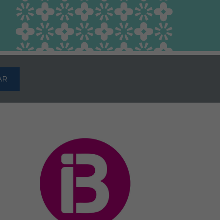
Guía Responsable
Salud animal y salud
pública
AR