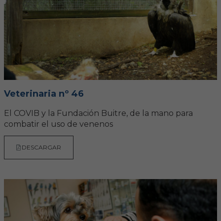
Hemeroteca
IDENTIFICACIÓN ANIMAL
INFORMACIÓN A LA CIUDADANÍA
Centros veterinarios
Veterinaria nº 46
Colegiados
El COVIB y la Fundación Buitre, de la mano para
combatir el uso de venenos
Consejos para tus mascotas
DESCARGAR
Guía Responsable
Salud animal y salud pública
CONTACTO