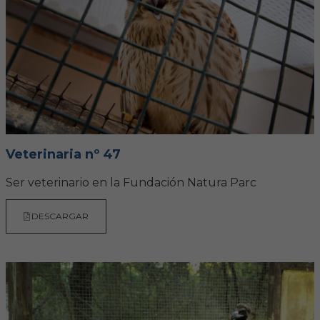
FORMACIÓN
Formación COVIB
Formaciones de otras entidades
Certificados de formaciones COVIB
Veterinaria nº 47
Ser veterinario en la Fundación Natura Parc
ACTUALIDAD
DESCARGAR
Noticias
Revista Colegial
Notas de prensa