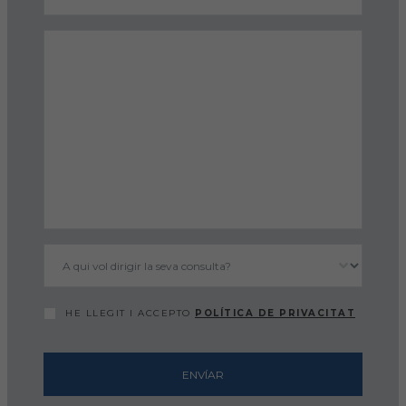
FORMACIÓ
Formació COVIB
Formacions d'altres entitats
Certificats de formacions COVIB
ACTUALITAT
Notícies
HE LLEGIT I ACCEPTO
POLÍTICA DE PRIVACITAT
Revista Col·legial
Notes de premsa
ENVÍAR