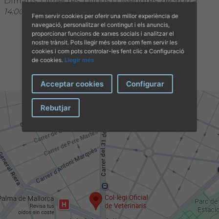
Dimarts, Dimecres, Dijous i Divendres:
de 9:00 a
14:00 hores
Fem servir cookies per oferir una millor experiència de
navegació, personalitzar el contingut i els anuncis,
proporcionar funcions de xarxes socials i analitzar el
nostre trànsit. Pots llegir més sobre com fem servir les
cookies i com pots controlar-les fent clic a Configuració
de cookies.
Llegir més
Acceptar cookies
Configurar
Rebutjar