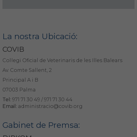
Hemeroteca
IDENTIFICACIÓ ANIMAL
La nostra Ubicació:
INFORMACIÓ A LA CIUTADANIA
COVIB
Centres veterinaris
Col·legi Oficial de Veterinaris de les Illes Balears
Col·legiats
Av. Comte Sallent, 2
Principal A i B
Consells per a les teves mascotes
07003 Palma
Guia Responsable
Tel:
971 71 30 49 / 971 71 30 44
Email:
administracio@covib.org
Salut animal i salut pública
Gabinet de Premsa:
CONTACTE