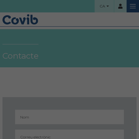
CA
HOME
Usuari
COL·LEGI
Contacte
Benvinguts!
Contrassenya
Organigrama
Comissions assessores
Accés
Projectes socials
Ha oblidat la contrassenya?
Àrea col·legial
Borsa de treball