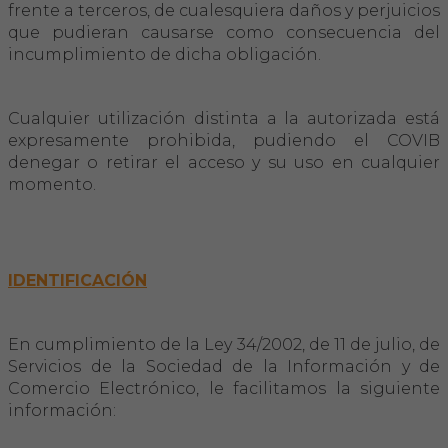
Hemeroteca
frente a terceros, de cualesquiera daños y perjuicios
que pudieran causarse como consecuencia del
incumplimiento de dicha obligación.
IDENTIFICACIÓ ANIMAL
Cualquier utilización distinta a la autorizada está
INFORMACIÓ A LA CIUTADANIA
expresamente prohibida, pudiendo el COVIB
denegar o retirar el acceso y su uso en cualquier
Centres veterinaris
momento.
Col·legiats
Consells per a les teves mascotes
IDENTIFICACIÓN
Guia Responsable
En cumplimiento de la Ley 34/2002, de 11 de julio, de
Salut animal i salut pública
Servicios de la Sociedad de la Información y de
Comercio Electrónico, le facilitamos la siguiente
información:
CONTACTE