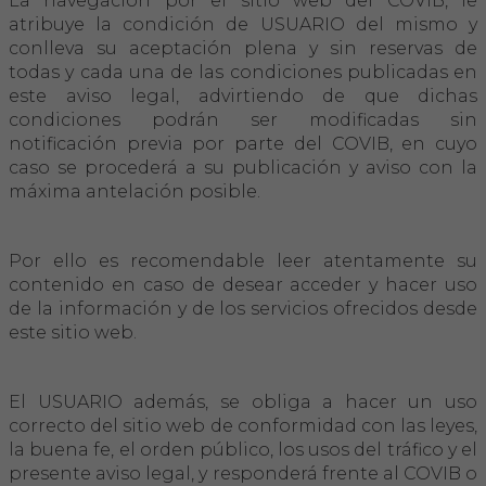
La navegación por el sitio web del COVIB, le
atribuye la condición de USUARIO del mismo y
conlleva su aceptación plena y sin reservas de
FORMACIÓ
todas y cada una de las condiciones publicadas en
este aviso legal, advirtiendo de que dichas
Formació COVIB
condiciones podrán ser modificadas sin
notificación previa por parte del COVIB, en cuyo
Formacions d'altres entitats
caso se procederá a su publicación y aviso con la
máxima antelación posible.
Certificats de formacions COVIB
Por ello es recomendable leer atentamente su
ACTUALITAT
contenido en caso de desear acceder y hacer uso
de la información y de los servicios ofrecidos desde
Notícies
este sitio web.
Revista Col·legial
El USUARIO además, se obliga a hacer un uso
correcto del sitio web de conformidad con las leyes,
Notes de premsa
la buena fe, el orden público, los usos del tráfico y el
presente aviso legal, y responderá frente al COVIB o