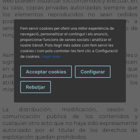
web pueden visualizar los contenidos y efectuar, en
su caso, copias privadas autorizadas siempre que
los elementos reproducidos no sean cedidos
posteriormente a terceros, ni se instalen a
servidores conectados a redes, ni sean objeto de
Fem servir cookies per oferir una millor experiència de
navegació, personalitzar el contingut i els anuncis,
ningún tipo de explotación.
proporcionar funcions de xarxes socials i analitzar el
nostre trànsit. Pots llegir més sobre com fem servir les
cookies i com pots controlar-les fent clic a Configuració
Asimismo, todas las marcas, nombres comerciales o
de cookies.
Llegir més
signos distintivos de cualquier clase que aparecen
en el sitio web son propiedad del COVIB, sin que
Acceptar cookies
Configurar
pueda entenderse que el uso o acceso al mismo
atribuya al usuario derecho alguno sobre los
Rebutjar
mismos.
La distribución, modificación, cesión o
comunicación pública de los contenidos y
cualquier otro acto que no haya sido expresamente
autorizado por el titular de los derechos de
explotación quedan prohibidos.