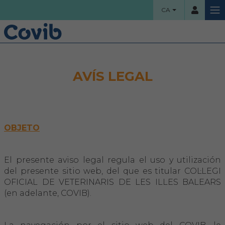
CA
HOME
Usuari
AVÍS LEGAL
COL·LEGI
Benvinguts!
Contrassenya
Organigrama
OBJETO
Comissions assessores
El presente aviso legal regula el uso y utilización
del presente sitio web, del que es titular COL·LEGI
Accés
Projectes socials
OFICIAL DE VETERINARIS DE LES ILLES BALEARS
Ha oblidat la contrassenya?
(en adelante, COVIB).
Àrea col·legial
Borsa de treball