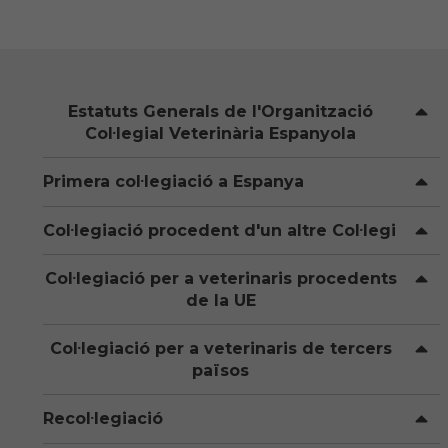
Hemeroteca
IDENTIFICACIÓ ANIMAL
Estatuts Generals de l'Organització
INFORMACIÓ A LA CIUTADANIA
Col·legial Veterinària Espanyola
Centres veterinaris
Primera col·legiació a Espanya
Col·legiats
Col·legiació procedent d'un altre Col·legi
Consells per a les teves mascotes
Col·legiació per a veterinaris procedents
de la UE
Guia Responsable
Col·legiació per a veterinaris de tercers
Salut animal i salut pública
països
Recol·legiació
CONTACTE