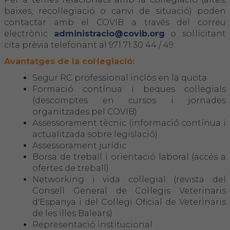
baixes, recol·legiació o canvi de situació) poden
contactar amb el COVIB a través del correu
FORMACIÓ
electrònic
administracio@covib.org
o sol·licitant
cita prèvia telefonant al 971 71 30 44 / 49.
Formació COVIB
Avantatges de la col·legiació:
Formacions d'altres entitats
Segur RC professional inclòs en la quota
Formació contínua i beques col·legials
(descomptes en cursos i jornades
Certificats de formacions COVIB
organitzades pel COVIB)
Assessorament tècnic (informació contínua i
ACTUALITAT
actualitzada sobre legislació)
Assessorament jurídic
Borsa de treball i orientació laboral (accés a
Notícies
ofertes de treball)
Networking i vida col·legial (revista del
Revista Col·legial
Consell General de Col·legis Veterinaris
d'Espanya i del Col·legi Oficial de Veterinaris
Notes de premsa
de les illes Balears)
Representació institucional