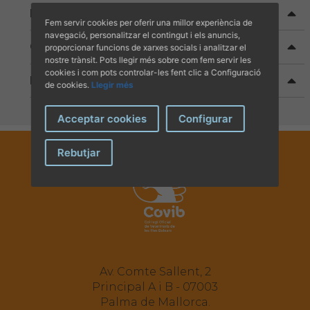
Baixa col·legial
Fem servir cookies per oferir una millor experiència de
navegació, personalitzar el contingut i els anuncis,
Canvi de situació a veterinari jubilat
proporcionar funcions de xarxes socials i analitzar el
nostre trànsit. Pots llegir més sobre com fem servir les
cookies i com pots controlar-les fent clic a Configuració
Reducció de quota col·legial
de cookies.
Llegir més
Acceptar cookies
Configurar
Rebutjar
Av. Comte Sallent, 2
Principal A i B - 07003
Palma de Mallorca.