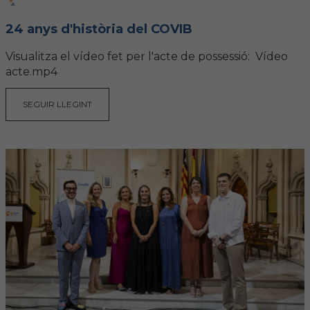
Hemeroteca
24 anys d'història del COVIB
IDENTIFICACIÓ ANIMAL
Visualitza el vídeo fet per l'acte de possessió: Vídeo
acte.mp4
INFORMACIÓ A LA CIUTADANIA
SEGUIR LLEGINT
Centres veterinaris
Col·legiats
Consells per a les teves mascotes
Guia Responsable
Salut animal i salut pública
CONTACTE