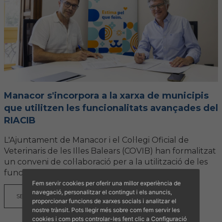
Manacor s'incorpora a la xarxa de municipis
que utilitzen les funcionalitats avançades del
RIACIB
L'Ajuntament de Manacor i el Col·legi Oficial de
Veterinaris de les Illes Balears (COVIB) han formalitzat
un conveni de col·laboració per a la utilització de les
funcionalitats municipals del Registre...
Fem servir cookies per oferir una millor experiència de
navegació, personalitzar el contingut i els anuncis,
SEGUIR LLEGINT
proporcionar funcions de xarxes socials i analitzar el
nostre trànsit. Pots llegir més sobre com fem servir les
cookies i com pots controlar-les fent clic a Configuració