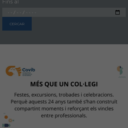
Fins al
FORMACIÓ
CERCAR
Formació COVIB
Formacions d'altres entitats
Certificats de formacions COVIB
ACTUALITAT
Notícies
Revista Col·legial
Notes de premsa