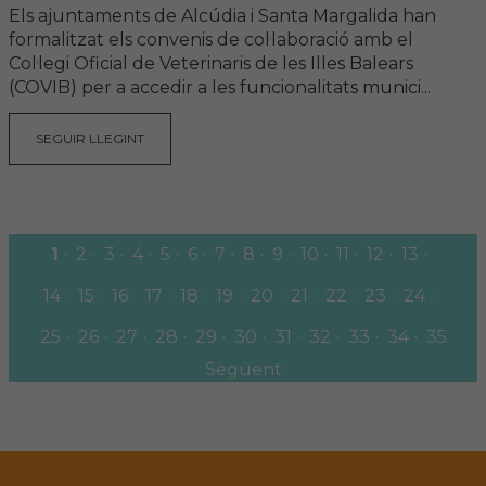
Els ajuntaments de Alcúdia i Santa Margalida han
formalitzat els convenis de col·laboració amb el
Col·legi Oficial de Veterinaris de les Illes Balears
(COVIB) per a accedir a les funcionalitats munici...
SEGUIR LLEGINT
1
2
3
4
5
6
7
8
9
10
11
12
13
14
15
16
17
18
19
20
21
22
23
24
25
26
27
28
29
30
31
32
33
34
35
Següent