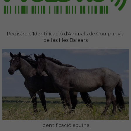
FORMACIÓ
Formació COVIB
Registre d'Identificació d'Animals de Companyia
de les Illes Balears
Formacions d'altres entitats
Certificats de formacions COVIB
ACTUALITAT
Notícies
Revista Col·legial
Notes de premsa
Identificació equina