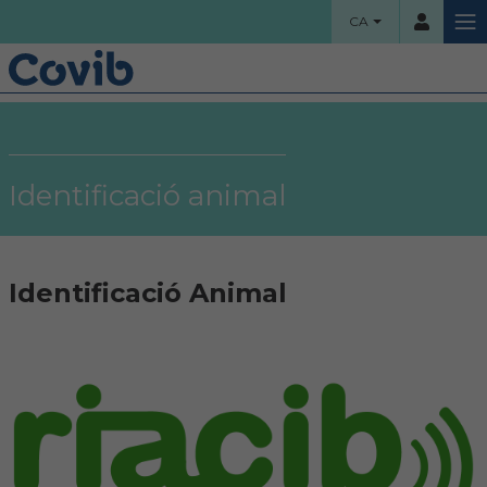
CA
HOME
Usuari
COL·LEGI
Identificació animal
Benvinguts!
Contrassenya
Organigrama
Identificació Animal
Comissions assessores
Accés
Projectes socials
Ha oblidat la contrassenya?
Àrea col·legial
Borsa de treball