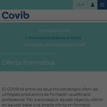
CA
HOME
Formació COVIB
Usuari
COL·LEGI
Formacions d'altres entitats
Certificats de formacions COVIB
Benvinguts!
Contrassenya
Organigrama
Oferta Formativa
Comissions assessores
Accés
Projectes socials
El COVIB té entre els seus fins estratègics oferir als
Ha oblidat la contrassenya?
Àrea col·legial
col·legiats prestacions de formació i qualificació
professional. Per a aconseguir aquest objectiu oferim
en aquest espai una àmplia oferta en formació
Borsa de treball