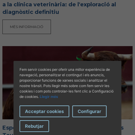
a la clínica veterinària: de l'exploració al
diagnòstic definitiu
MÉS INFORMACIÓ
Fem servir cookies per oferir una millor experiència de
navegació, personalitzar el contingut i els anuncis,
proporcionar funcions de xarxes socials i analitzar el
nostre trànsit. Pots llegir més sobre com fem servir les
cookies i com pots controlar-les fent clic a Configuració
de cookies.
Llegir més
Acceptar cookies
Configurar
Rebutjar
Especialització Veterinària en Espectacles