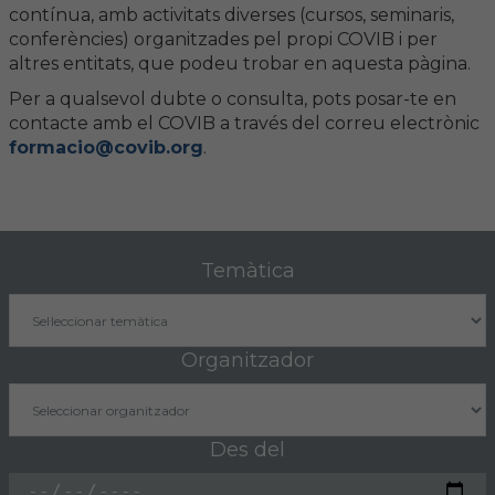
contínua, amb activitats diverses (cursos, seminaris,
conferències) organitzades pel propi COVIB i per
FORMACIÓ
altres entitats, que podeu trobar en aquesta pàgina.
Per a qualsevol dubte o consulta, pots posar-te en
Formació COVIB
contacte amb el COVIB a través del correu electrònic
formacio@covib.org
.
Formacions d'altres entitats
Certificats de formacions COVIB
Temàtica
ACTUALITAT
Notícies
Organitzador
Revista Col·legial
Notes de premsa
Des del