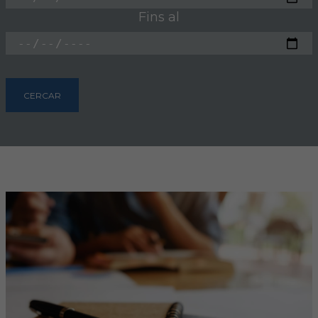
Hemeroteca
Fins al
IDENTIFICACIÓ ANIMAL
INFORMACIÓ A LA CIUTADANIA
CERCAR
Centres veterinaris
Col·legiats
Consells per a les teves mascotes
Guia Responsable
Salut animal i salut pública
CONTACTE