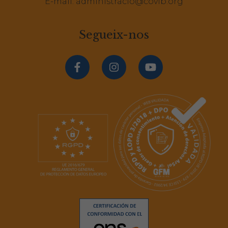
E-mail:
administracio@covib.org
Segueix-nos