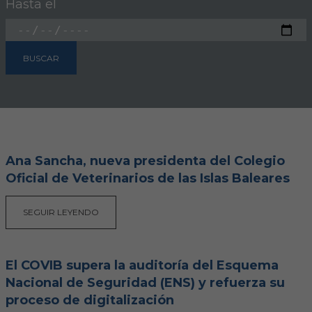
Hasta el
FORMACIÓN
BUSCAR
Formación COVIB
Formaciones de otras entidades
Certificados de formaciones COVIB
Ana Sancha, nueva presidenta del Colegio
Oficial de Veterinarios de las Islas Baleares
ACTUALIDAD
Noticias
SEGUIR LEYENDO
Revista Colegial
El COVIB supera la auditoría del Esquema
Notas de prensa
Nacional de Seguridad (ENS) y refuerza su
proceso de digitalización