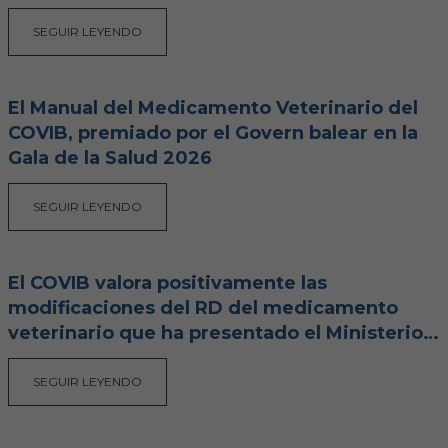
Hemeroteca
SEGUIR LEYENDO
IDENTIFICACIÓN ANIMAL
El Manual del Medicamento Veterinario del
INFORMACIÓN A LA CIUDADANÍA
COVIB, premiado por el Govern balear en la
Gala de la Salud 2026
Centros veterinarios
SEGUIR LEYENDO
Colegiados
Consejos para tus mascotas
El COVIB valora positivamente las
modificaciones del RD del medicamento
Guía Responsable
veterinario que ha presentado el Ministerio,
pero reclama más cambios
Salud animal y salud pública
SEGUIR LEYENDO
CONTACTO