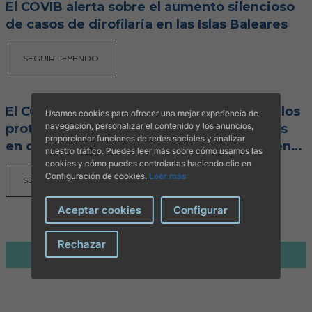
El COVIB alerta sobre el aumento silencioso
de casos de dirofilaria en las Islas Baleares
SEGUIR LEYENDO
El COVIB informa a los veterinarios sobre los
Usamos cookies para ofrecer una mejor experiencia de
navegación, personalizar el contenido y los anuncios,
protocolos a seguir ante el West Nile Virus
proporcionar funciones de redes sociales y analizar
en caballos después del caso detectado en
nuestro tráfico. Puedes leer más sobre cómo usamos las
Menorca y transmite calma a la ciudadanía
cookies y cómo puedes controlarlas haciendo clic en
Configuración de cookies.
Leer más
SEGUIR LEYENDO
Aceptar cookies
Configurar
Rechazar
1
2
3
Siguiente