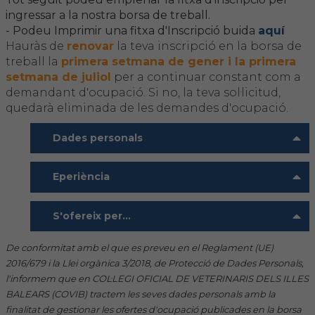
ingressar a la nostra borsa de treball.
- Podeu Imprimir una fitxa d'Inscripció buida
aquí
FORMACIÓ
Hauràs de
renovar
la teva inscripció en la borsa de
treball la
primera setmana de gener i la primera
Formació COVIB
setmana de juliol
per a continuar constant com a
demandant d'ocupació. Si no, la teva sol·licitud,
Formacions d'altres entitats
quedarà eliminada de les demandes d'ocupació.
Dades personals
Certificats de formacions COVIB
Eperiència
ACTUALITAT
Notícies
S'ofereix per...
De conformitat amb el que es preveu en el Reglament (UE)
Revista Col·legial
2016/679 i la Llei orgànica 3/2018, de Protecció de Dades Personals,
l'informem que en COL·LEGI OFICIAL DE VETERINARIS DELS ILLES
Notes de premsa
BALEARS (COVIB) tractem les seves dades personals amb la
finalitat de gestionar les ofertes d'ocupació publicades en la borsa