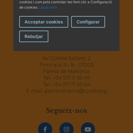
cookies i com pots controlar-les fent clic a Configuració
de cookies.
Llegir més
Acceptar cookies
Configurar
Rebutjar
Av. Comte Sallent, 2
Principal A i B - 07003
Palma de Mallorca.
Tel.:
+34 971 71 30 49
Tel.:
+34 971 71 30 44
E-mail:
administracio@covib.org
Segueix-nos