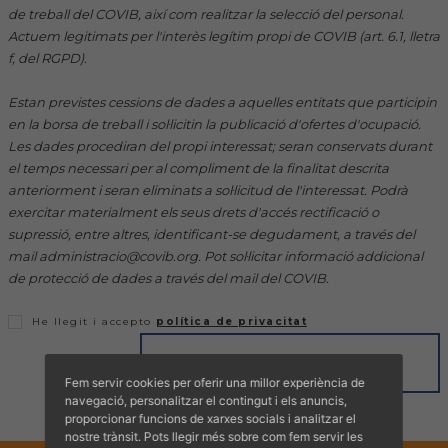
Hemeroteca
de treball del COVIB, així com realitzar la selecció del personal.
Actuem legitimats per l'interès legítim propi de COVIB (art. 6.1, lletra
f, del RGPD).
IDENTIFICACIÓ ANIMAL
Estan previstes cessions de dades a aquelles entitats que participin
INFORMACIÓ A LA CIUTADANIA
en la borsa de treball i sol·licitin la publicació d'ofertes d'ocupació.
Les dades procediran del propi interessat; seran conservats durant
el temps necessari per al compliment de la finalitat descrita
Centres veterinaris
anteriorment i seran eliminats a sol·licitud de l'interessat. Podrà
exercitar materialment els seus drets d'accés rectificació o
Col·legiats
supressió, entre altres, identificant-se degudament, a través del
mail administracio@covib.org. Pot sol·licitar informació addicional
Consells per a les teves mascotes
de protecció de dades a través del mail del COVIB.
Guia Responsable
He llegit i accepto
política de privacitat
Salut animal i salut pública
ENVIAR
Fem servir cookies per oferir una millor experiència de
navegació, personalitzar el contingut i els anuncis,
CONTACTE
proporcionar funcions de xarxes socials i analitzar el
nostre trànsit. Pots llegir més sobre com fem servir les