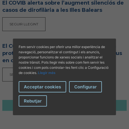
El COVIB alerta sobre l’augment silenciós de
casos de dirofilària a les Illes Balears
SEGUIR LLEGINT
El COVIB informa els veterinaris sobre els
Fem servir cookies per oferir una millor experiència de
navegació, personalitzar el contingut i els anuncis,
protocols a seguir davant el West Nile Virus
proporcionar funcions de xarxes socials i analitzar el
en cavalls després del cas detectat a
nostre trànsit. Pots llegir més sobre com fem servir les
Menorca i transmet calma a la ciutadania
cookies i com pots controlar-les fent clic a Configuració
de cookies.
Llegir més
SEGUIR LLEGINT
Acceptar cookies
Configurar
Rebutjar
1
2
3
Següent