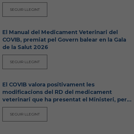
Hemeroteca
SEGUIR LLEGINT
IDENTIFICACIÓ ANIMAL
El Manual del Medicament Veterinari del
INFORMACIÓ A LA CIUTADANIA
COVIB, premiat pel Govern balear en la Gala
de la Salut 2026
Centres veterinaris
SEGUIR LLEGINT
Col·legiats
Consells per a les teves mascotes
El COVIB valora positivament les
modificacions del RD del medicament
Guia Responsable
veterinari que ha presentat el Ministeri, però
reclama més canvis
Salut animal i salut pública
SEGUIR LLEGINT
CONTACTE