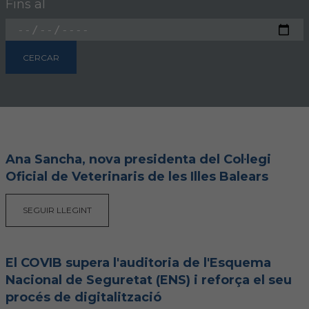
Fins al
FORMACIÓ
CERCAR
Formació COVIB
Formacions d'altres entitats
Certificats de formacions COVIB
Ana Sancha, nova presidenta del Col·legi
Oficial de Veterinaris de les Illes Balears
ACTUALITAT
Notícies
SEGUIR LLEGINT
Revista Col·legial
El COVIB supera l'auditoria de l'Esquema
Notes de premsa
Nacional de Seguretat (ENS) i reforça el seu
procés de digitalització