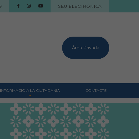
9
SEU ELECTRÒNICA
Àrea Privada
INFORMACIÓ A LA CIUTADANIA
CONTACTE
Centres veterinaris
Col·legiats
Consells per a les teves
mascotes