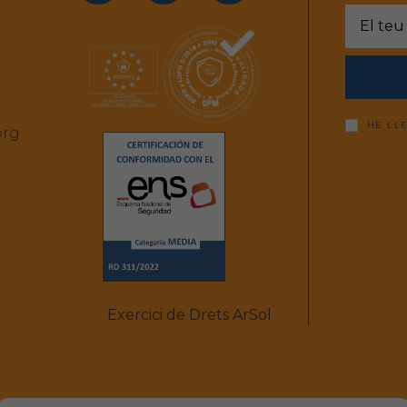
HE LL
org
Exercici de Drets ArSol