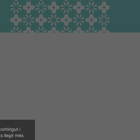
Guia Responsable
Salut animal i salut
pública
contingut i
ts llegir més