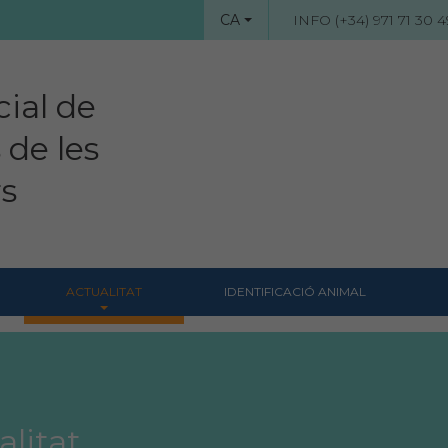
CA
INFO (+34) 971 71 30 4
cial de
 de les
rs
ACTUALITAT
IDENTIFICACIÓ ANIMAL
Notícies
Revista Col·legial
Notes de premsa
alitat
Hemeroteca