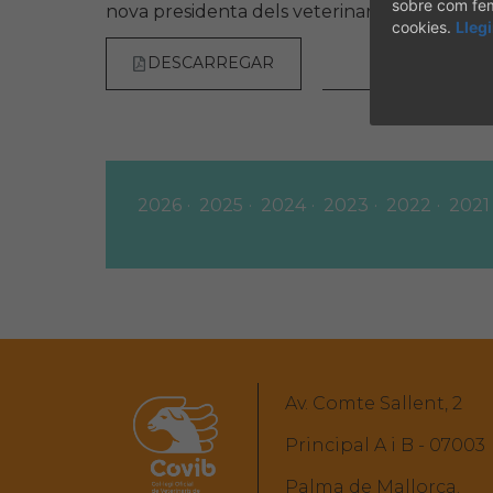
sobre com fem 
nova presidenta dels veterinaris de Balears.
cookies.
Lleg
DESCARREGAR
[20-07-2026
2026
2025
2024
2023
2022
2021
Av. Comte Sallent, 2
Principal A i B - 07003
Palma de Mallorca.