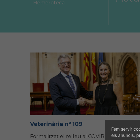
Hemeroteca
Àrea col·legial
Borsa de treball
Veterinària nº 109
Fem servir coo
els anuncis, p
Formalitzat el relleu al COVIB: Ana Sancha,