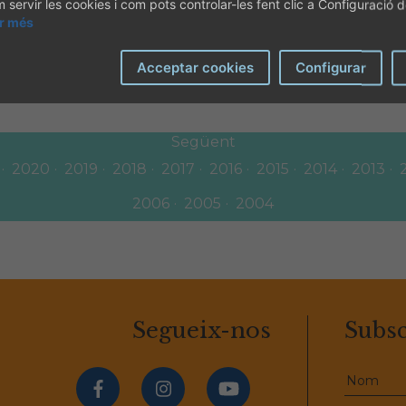
servir les cookies i com pots controlar-les fent clic a Configuració 
diària: una gran oportunitat?
ir més
DESCARREGAR
]
[31-03-2026]
Acceptar cookies
Configurar
Següent
2020
2019
2018
2017
2016
2015
2014
2013
2006
2005
2004
Segueix-nos
Subsc