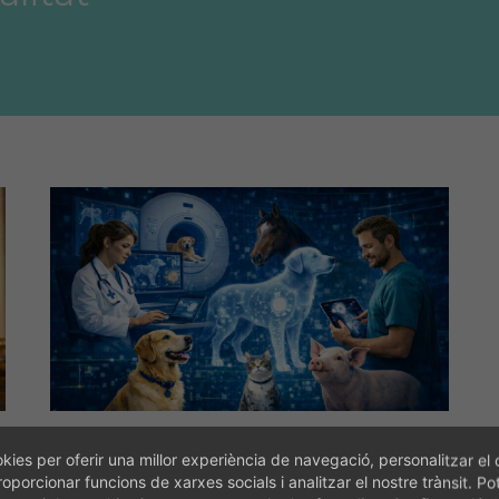
Veterinària nº 108
kies per oferir una millor experiència de navegació, personalitzar el 
roporcionar funcions de xarxes socials i analitzar el nostre trànsit. Po
L’aplicació de la IA en la clínica veterinària