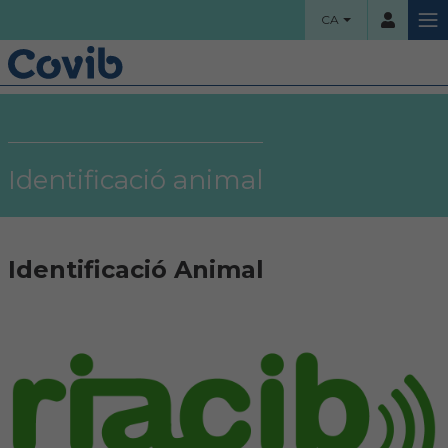
CA
HOME
Usuari
COL·LEGI
Identificació animal
Benvinguts!
Contrassenya
Organigrama
Identificació Animal
Comissions assessores
Accés
Projectes socials
Ha oblidat la contrassenya?
Àrea col·legial
Borsa de treball