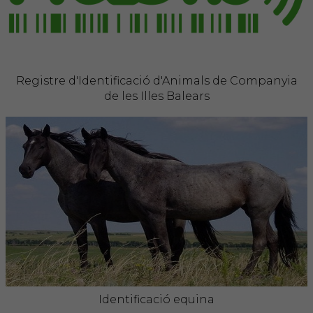
FORMACIÓ
Formació COVIB
Registre d'Identificació d'Animals de Companyia
de les Illes Balears
Formacions d'altres entitats
Certificats de formacions COVIB
ACTUALITAT
Notícies
Revista Col·legial
Notes de premsa
Identificació equina