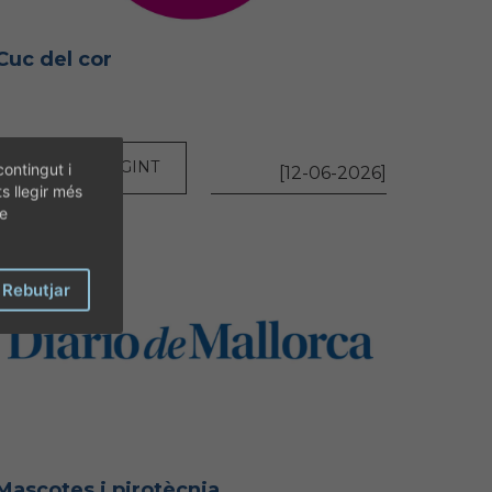
Cuc del cor
SEGUIR LLEGINT
contingut i
[12-06-2026]
ts llegir més
de
Rebutjar
Mascotes i pirotècnia