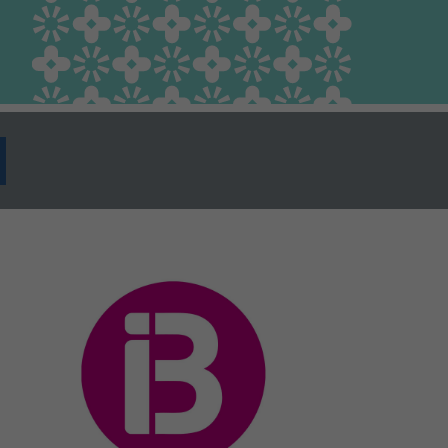
Guia Responsable
Salut animal i salut
pública