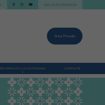
9
SEU ELECTRÒNICA
Àrea Privada
INFORMACIÓ A LA CIUTADANIA
CONTACTE
Centres veterinaris
Col·legiats
Consells per a les teves
mascotes