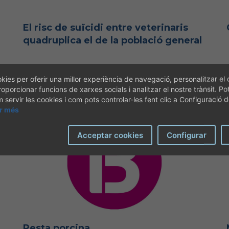
El risc de suïcidi entre veterinaris
quadruplica el de la població general
SEGUIR LLEGINT
kies per oferir una millor experiència de navegació, personalitzar el 
]
[26-06-2026]
roporcionar funcions de xarxes socials i analitzar el nostre trànsit. Po
servir les cookies i com pots controlar-les fent clic a Configuració 
ir més
Acceptar cookies
Configurar
Pesta porcina