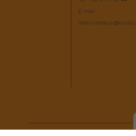
E-mail:
administracio@covib.