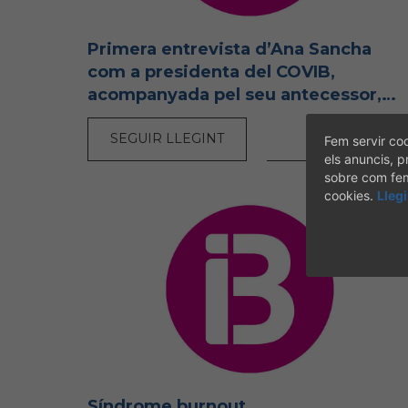
Primera entrevista d’Ana Sancha
com a presidenta del COVIB,
acompanyada pel seu antecessor,
Ramon García
SEGUIR LLEGINT
Fem servir coo
[11-07-2026
els anuncis, p
sobre com fem 
cookies.
Lleg
Síndrome burnout