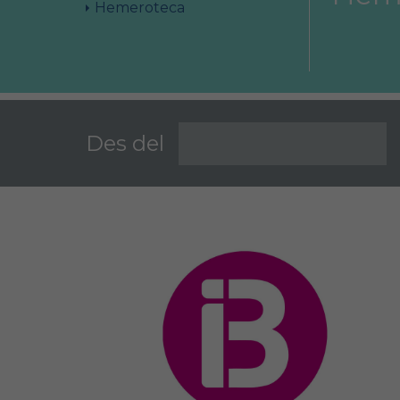
Hemeroteca
Àrea col·legial
Borsa de treball
Des del