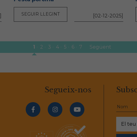
SEGUIR LLEGINT
]
[02-12-2025]
1
2
3
4
5
6
7
Següent
Segueix-nos
Subsc