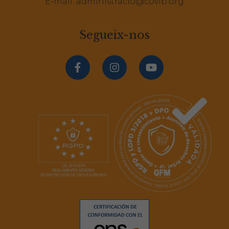
E-mail:
administracio@covib.org
Segueix-nos