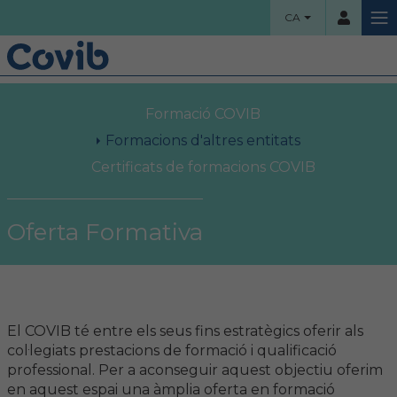
CA
HOME
Formació COVIB
Usuari
COL·LEGI
Formacions d'altres entitats
Certificats de formacions COVIB
Benvinguts!
Contrassenya
Organigrama
Oferta Formativa
Comissions assessores
Accés
Projectes socials
El COVIB té entre els seus fins estratègics oferir als
Ha oblidat la contrassenya?
Àrea col·legial
col·legiats prestacions de formació i qualificació
professional. Per a aconseguir aquest objectiu oferim
en aquest espai una àmplia oferta en formació
Borsa de treball