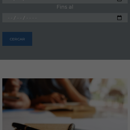
Hemeroteca
Fins al
IDENTIFICACIÓ ANIMAL
INFORMACIÓ A LA CIUTADANIA
CERCAR
Centres veterinaris
Col·legiats
Consells per a les teves mascotes
Guia Responsable
Salut animal i salut pública
CONTACTE