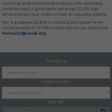
contínua, amb activitats diverses (cursos, seminaris,
conferències) organitzades pel propi COVIB i per
FORMACIÓ
altres entitats, que podeu trobar en aquesta pàgina.
Per a qualsevol dubte o consulta, pots posar-te en
Formació COVIB
contacte amb el COVIB a través del correu electrònic
formacio@covib.org
.
Formacions d'altres entitats
Certificats de formacions COVIB
Temàtica
ACTUALITAT
Notícies
Organitzador
Revista Col·legial
Notes de premsa
Des del