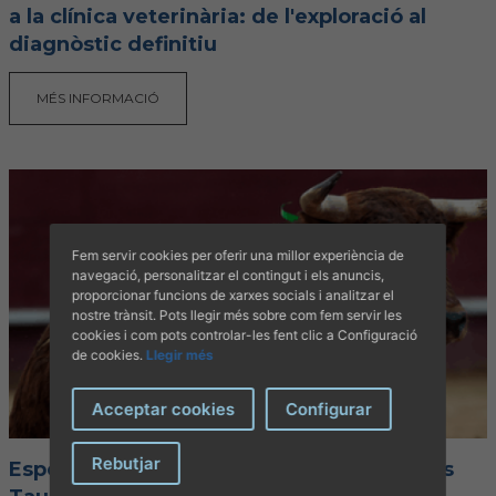
a la clínica veterinària: de l'exploració al
diagnòstic definitiu
MÉS INFORMACIÓ
Fem servir cookies per oferir una millor experiència de
navegació, personalitzar el contingut i els anuncis,
proporcionar funcions de xarxes socials i analitzar el
nostre trànsit. Pots llegir més sobre com fem servir les
cookies i com pots controlar-les fent clic a Configuració
de cookies.
Llegir més
Acceptar cookies
Configurar
Rebutjar
Especialització Veterinària en Espectacles