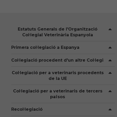
Hemeroteca
IDENTIFICACIÓ ANIMAL
Estatuts Generals de l'Organització
INFORMACIÓ A LA CIUTADANIA
Col·legial Veterinària Espanyola
Centres veterinaris
Primera col·legiació a Espanya
Col·legiats
Col·legiació procedent d'un altre Col·legi
Consells per a les teves mascotes
Col·legiació per a veterinaris procedents
de la UE
Guia Responsable
Col·legiació per a veterinaris de tercers
Salut animal i salut pública
països
Recol·legiació
CONTACTE