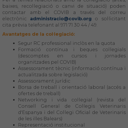
baixes, recol·legiació o canvi de situació) poden
contactar amb el COVIB a través del correu
FORMACIÓ
electrònic
administracio@covib.org
o sol·licitant
cita prèvia telefonant al 971 71 30 44 / 49.
Formació COVIB
Avantatges de la col·legiació:
Formacions d'altres entitats
Segur RC professional inclòs en la quota
Formació contínua i beques col·legials
(descomptes en cursos i jornades
Certificats de formacions COVIB
organitzades pel COVIB)
Assessorament tècnic (informació contínua i
ACTUALITAT
actualitzada sobre legislació)
Assessorament jurídic
Borsa de treball i orientació laboral (accés a
Notícies
ofertes de treball)
Networking i vida col·legial (revista del
Revista Col·legial
Consell General de Col·legis Veterinaris
d'Espanya i del Col·legi Oficial de Veterinaris
Notes de premsa
de les illes Balears)
Representació institucional