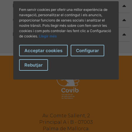
Baixa col·legial
Fem servir cookies per oferir una millor experiència de
navegació, personalitzar el contingut i els anuncis,
Canvi de situació a veterinari jubilat
proporcionar funcions de xarxes socials i analitzar el
nostre trànsit. Pots llegir més sobre com fem servir les
cookies i com pots controlar-les fent clic a Configuració
Reducció de quota col·legial
de cookies.
Llegir més
Acceptar cookies
Configurar
Rebutjar
Av. Comte Sallent, 2
Principal A i B - 07003
Palma de Mallorca.